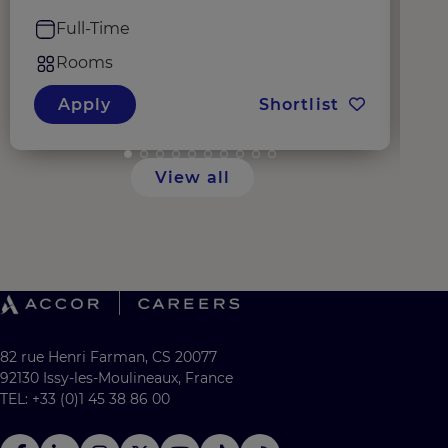
Full-Time
Rooms
Apply
Shortlist
View all
82 rue Henri Farman, CS 20077
92130 Issy-les-Moulineaux, France
TEL: +33 (0)1 45 38 86 00