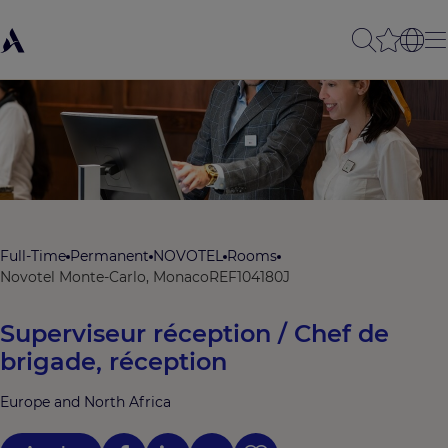
Full-Time
Permanent
NOVOTEL
Rooms
Novotel Monte-Carlo, Monaco
REF104180J
Superviseur réception / Chef de
brigade, réception
Europe and North Africa