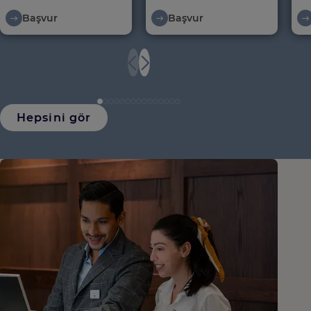
Başvur
Başvur
Hepsini gör