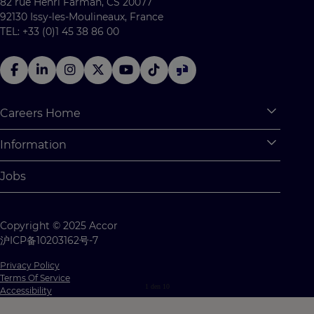
82 rue Henri Farman, CS 20077
92130 Issy-les-Moulineaux, France
TEL: +33 (0)1 45 38 86 00
Careers Home
Expan
Accor Tech & Digital
Information
Expan
Why Join Accor
Personal Information
Jobs
Student Opportunities
Cookie Settings
Graduate Opportunites
Site Map
Copyright © 2025 Accor
Student Challenges
Contacts
沪ICP备10203162号-7
Privacy Policy
Terms Of Service
1
den
10
Accessibility