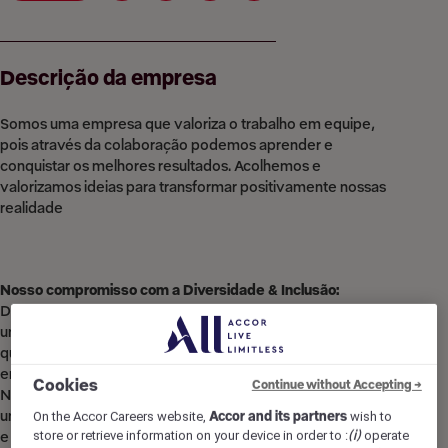
Descrição da empresa
Somos uma empresa que valoriza o trabalho em equipe,
pois através da colaboração podemos aprender e
conquistar os melhores resultados. Acolhemos e
valorizamos ideias para transformar positivamente nossas
realidade
Nosso compromisso com a Diversidade & Inclusão:
Diversidade & Inclusão para a Accor significa acolher cada
um e respeitar suas diferenças, priorizando apenas
qualidades e habilidades na ampliação de oportunidades de
emprego e desenvolvimento.
Cookies
Continue without Accepting →
Nossa ambição é proporcionar emprego com propósito, e
uma cultura acolhedora, excelentes condições de trabalho
On the Accor Careers website,
Accor and its partners
wish to
store or retrieve information on your device in order to :
(i)
operate
e promover o desenvolvimento de todas as pessoas,