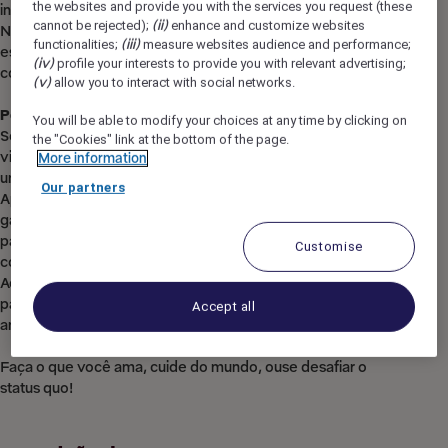
the websites and provide you with the services you request (these
incluindo as pessoas com deficiência.
cannot be rejected);
(ii)
enhance and customize websites
Não hesite em nos informar de quaisquer necessidades
functionalities;
(iii)
measure websites audience and performance;
específicas que possa ter para que possamos levá-las em
(iv)
profile your interests to provide you with relevant advertising;
consideração.
(v)
allow you to interact with social networks.
Por que trabalhar para a Accor?
You will be able to modify your choices at any time by clicking on
Somos muito mais do que um líder mundial. Sejam bem-
the "Cookies" link at the bottom of the page.
vindos como você é e você poderá encontrar um trabalho e
More information
uma marca que correspondam à sua personalidade.
Our partners
Apoiamos você a crescer e aprender todos os dias,
garantindo que o trabalho traga um propósito à sua vida,
para que, durante sua jornada conosco, você possa
Customise
continuar a explorar as possibilidades ilimitadas da Accor.
Ao ingressar na Accor, cada capítulo de sua história é sua
para escrever e juntos podemos imaginar a hospitalidade de
Accept all
amanhã.
Faça o que você ama, cuide do mundo, ouse desafiar o
status quo!