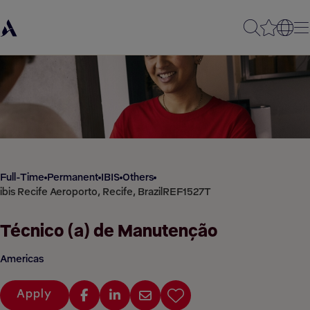
Full-Time
Permanent
IBIS
Others
ibis Recife Aeroporto, Recife, Brazil
REF1527T
Técnico (a) de Manutenção
Americas
Apply