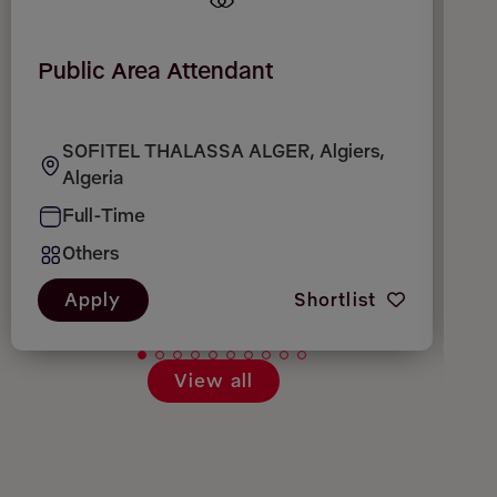
Public Area Attendant
C
SOFITEL THALASSA ALGER, Algiers,
Algeria
Full-Time
Others
Apply
Shortlist
View all