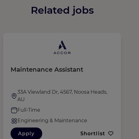
Related jobs
Maintenance Assistant
M
33A Viewland Dr, 4567, Noosa Heads,
AU
Full-Time
Engineering & Maintenance
Apply
Shortlist