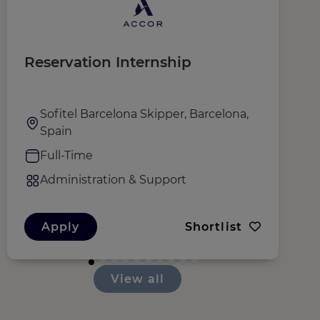
Reservation Internship
A
Sofitel Barcelona Skipper, Barcelona,
Spain
Full-Time
Administration & Support
Apply
Shortlist
View all