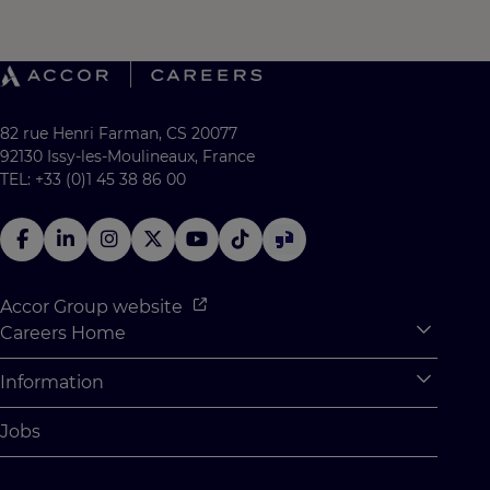
82 rue Henri Farman, CS 20077
92130 Issy-les-Moulineaux, France
TEL: +33 (0)1 45 38 86 00
Accor Group website
Careers Home
Expan
Accor Tech & Digital
Information
Expan
Why Join Accor
Personal Information
Jobs
Student Opportunities
Cookie Settings
Graduate Opportunites
Site Map