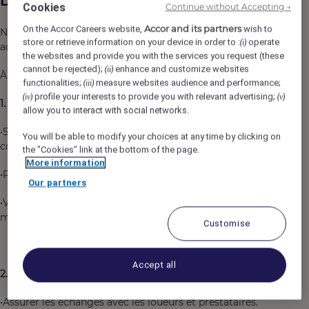
Description du poste
Cookies
Continue without Accepting →
Accor and its partners
On the Accor Careers website,
wish to
Nous recherchons un(e) Responsable adjoint(e)
store or retrieve information on your device in order to :
operate
(i)
administratif(ve) matériel H/F
the websites and provide you with the services you request (these
cannot be rejected);
enhance and customize websites
(ii)
À ce poste, vos principales missions seront les suivantes :
functionalities;
measure websites audience and performance;
(iii)
profile your interests to provide you with relevant advertising;
(iv)
(v)
1
. Gestion des commandes
allow you to interact with social networks.
•Saisir et suivre les commandes et contrôler les
You will be able to modify your choices at any time by clicking on
commandes (internes / externes).
the "Cookies" link at the bottom of the page.
More information
•Prendre en compte les demandes spécifiques.
Our partners
•Vérifier la bonne prise en compte et la réception du
matériel.
Customise
Accept all
2. Relation prestataires / loueurs
•Assurer les échanges avec les loueurs et prestataires.