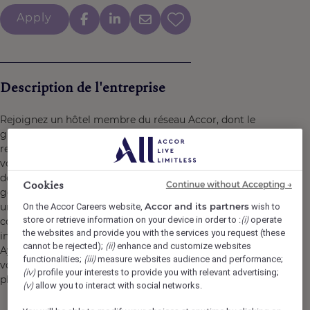
Apply
Description de l'entreprise
Rejoignez un hôtel membre du réseau Accor, dont le
groupe réunit plus de 45 marques, 5 500 hôtels, 10 000
restaurants et destinations lifestyle. Ici, nous croyons en
vous et en ce que vous apportez. Les opportunités de
développement et d'évolution sont nombreuses. Chaque
Cookies
Continue without Accepting →
geste, chaque sourire, chaque action, contribuent à créer
un impact positif et mémorable pour nos clients, nos
Accor and its partners
On the Accor Careers website,
wish to
(i)
store or retrieve information on your device in order to :
operate
collègues et aussi pour notre planète. Ensemble, nous
the websites and provide you with the services you request (these
incarnons la vision de l’hospitalité responsable.
(ii)
cannot be rejected);
enhance and customize websites
Ayez l’opportunité de devenir un Heartist®, et laissez
(iii)
functionalities;
measure websites audience and performance;
votre coeur vous guider dans ce monde où la vie bat
(iv)
profile your interests to provide you with relevant advertising;
plus fort.
(v)
allow you to interact with social networks.