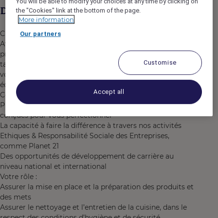
You will be able to modify your choices at any time by clicking on
Description du poste
the "Cookies" link at the bottom of the page.
More information
Cuisinier / Commis de cuisine (H/F)
Our partners
Avez-vous une appétance pour une évolution
professionnelle ? Etes-vous prêt à faire évoluer vos
Customise
talents culinaires à un niveau international ? Amenez
votre carrière à un tout autre niveau et rejoignez nos
équipes en cuisine !
Accept all
Ce que l’établissement vous offre :
Plan de formations délivrées dans nos Académies
conçues pour vous perfectionner
La capacité à faire la différence à travers nos activités
Ethiques & Responsabilité Sociale des Entreprises,
comme Planet 21
Des opportunités de développement de carrière au
niveau national et international
Votre rôle :
Assurer la mise en place et la préparation des produits et
des mets
Assurer le nettoyage et l’entretien de la cuisine, dans le
respect des conditions d’hygiène et de sécurité