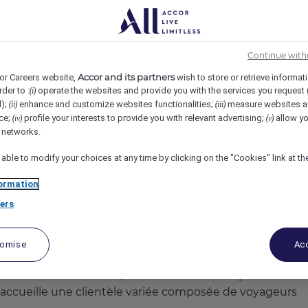
ercy, Paris, France
REF108720G
E ( H/F/X)
Continue with
Accor and its partners
or Careers website,
wish to store or retrieve informat
rder to :
operate the websites and provide you with the services you request
(i)
d);
enhance and customize websites functionalities;
measure websites a
(ii)
(iii)
ce;
profile your interests to provide you with relevant advertising;
allow yo
(iv)
(v)
l networks.
 able to modify your choices at any time by clicking on the "Cookies" link at t
ormation
ers
tomise
Acc
10 salles de séminaires, idéalement situé au pied de L'Ar
4, accueille une clientèle variée composée de voyageurs