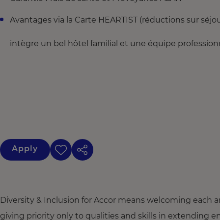
Avantages via la Carte HEARTIST (réductions sur
et surtout notre futur S
intègre un bel hôtel familial et une équipe profession
Apply
Diversity & Inclusion for Accor means welcoming each a
giving priority only to qualities and skills in extendi