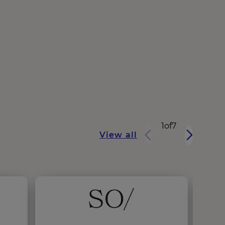
1
of
7
View all