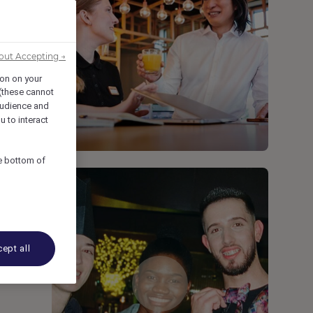
out Accepting →
ion on your
 (these cannot
udience and
u to interact
he bottom of
ept all
ena