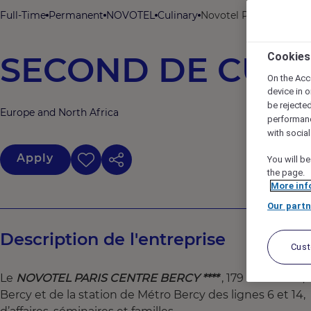
Full-Time
Permanent
NOVOTEL
Culinary
Novotel Paris Centre B
SECOND DE CUISIN
Cookies
On the Acc
device in o
be rejecte
Europe and North Africa
performan
with socia
Apply
You will be
the page.
More inf
Our partn
Description de l'entreprise
Cus
Le
NOVOTEL PARIS CENTRE BERCY ****
, 179 chambres, 
Bercy et de la station de Métro Bercy des lignes 6 et 1