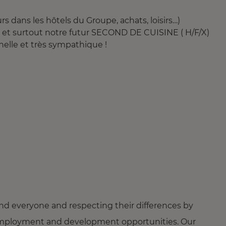
 séjours dans les hôtels du Groupe, achats, loisir
ECOND DE CUISINE ( H/F/X)
nelle et très sympathique !
nd everyone and respecting their differences by
ng employment and development opportunities. Our