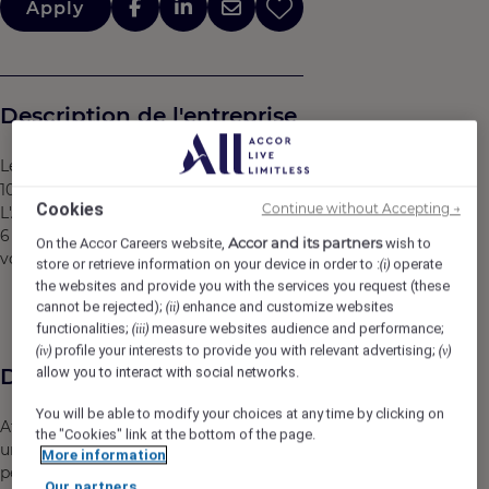
Apply
Description de l'entreprise
Le
NOVOTEL PARIS CENTRE BERCY ****
, 179 chambres,
10 salles de séminaires, idéalement situé au pied de
Cookies
Continue without Accepting →
L'Arena Bercy et de la station de Métro Bercy des lignes
6 et 14, accueille une clientèle variée composée de
Accor and its partners
On the Accor Careers website,
wish to
voyageurs d’affaires, séminaires et familles.
store or retrieve information on your device in order to :
operate
(i)
the websites and provide you with the services you request (these
cannot be rejected);
enhance and customize websites
(ii)
functionalities;
measure websites audience and performance;
(iii)
profile your interests to provide you with relevant advertising;
(iv)
(v)
Description du poste
allow you to interact with social networks.
You will be able to modify your choices at any time by clicking on
Afin de renforcer notre équipe en salle, nous recherchons
the "Cookies" link at the bottom of the page.
un candidat en contrat d'extra pour les ouvertures du
More information
petit-déjeuner deux fois par semaine. Vos horaires de
Our partners