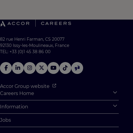
82 rue Henri Farman, CS 20077
92130 Issy-les-Moulineaux, France
TEL: +33 (0)1 45 38 86 00
Accor Group website
Careers Home
Expan
Accor Tech & Digital
Information
Expan
Why Join Accor
Personal Information
Jobs
Student Opportunities
Cookie Settings
Graduate Opportunites