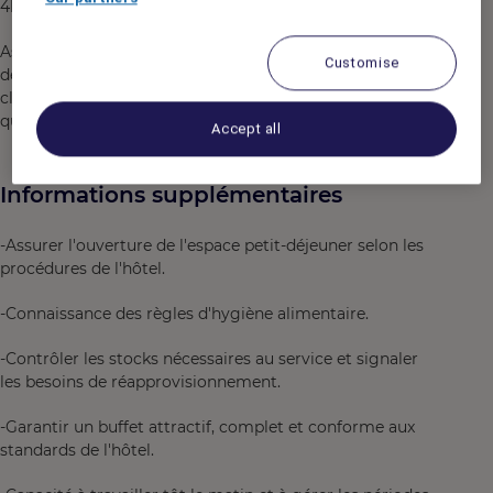
4h30 à 12h, 2 fois par semaine.
Assurer la préparation, la mise en place et le bon
Customise
déroulement du service petit-déjeuner afin d'offrir aux
clients un accueil chaleureux et une expérience de
qualité dès le début de leur journée.
Accept all
Informations supplémentaires
-Assurer l'ouverture de l'espace petit-déjeuner selon les
procédures de l'hôtel.
-Connaissance des règles d'hygiène alimentaire.
-Contrôler les stocks nécessaires au service et signaler
les besoins de réapprovisionnement.
-Garantir un buffet attractif, complet et conforme aux
standards de l'hôtel.