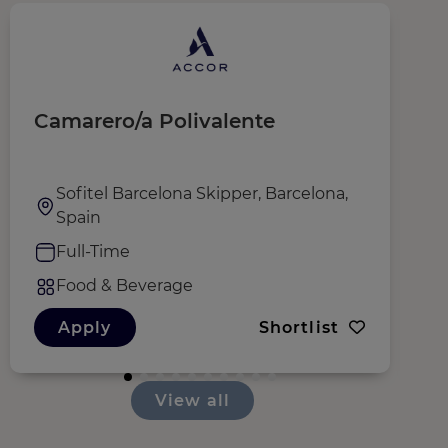
Camarero/a Polivalente
J
Sofitel Barcelona Skipper, Barcelona,
Spain
Full-Time
Food & Beverage
Apply
Shortlist
View all