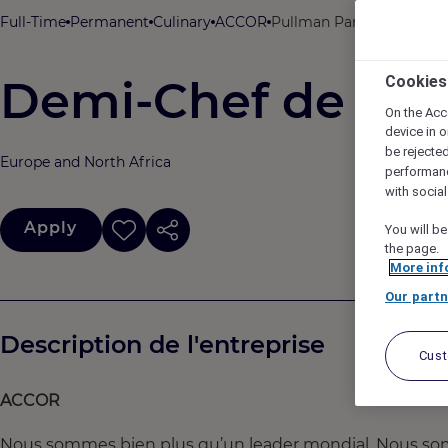
Full-Time
Permanent
Culinary
ACCOR
Pullman Paris La Défense
Demi-Chef de Par
Cookies
On the Acc
device in o
be rejecte
Europe and North Africa
performan
with socia
Apply
You will be
the page.
More inf
Our partn
Description de l'entreprise
Cus
ACCOR
Nous sommes bien plus qu’un leader mondial. Nous s