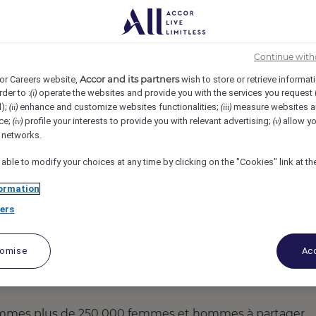
, Courbevoie, France
REF110795C
tie H/F
Continue with
Accor and its partners
or Careers website,
wish to store or retrieve informat
rder to :
operate the websites and provide you with the services you request
(i)
d);
enhance and customize websites functionalities;
measure websites a
(ii)
(iii)
ce;
profile your interests to provide you with relevant advertising;
allow yo
(iv)
(v)
l networks.
 able to modify your choices at any time by clicking on the "Cookies" link at t
ormation
ers
tomise
Acc
ommes plus de 250 000 femmes et hommes à partager