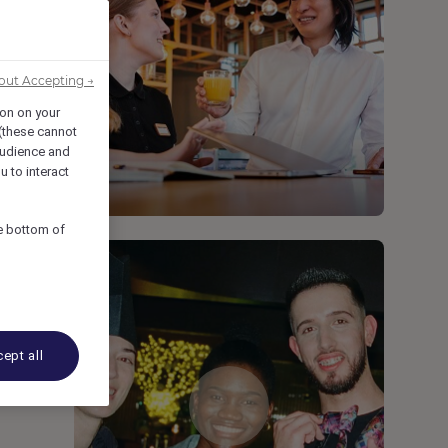
out Accepting →
ion on your
 (these cannot
udience and
u to interact
he bottom of
ept all