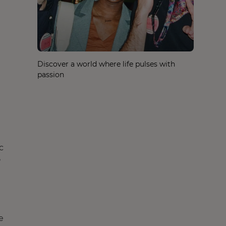
Discover a world where life pulses with
passion
ic
e
e