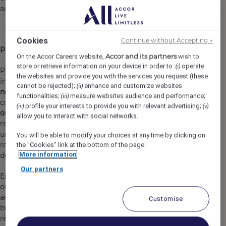
audace, avec imagination, avec passion.
Cookies
Continue without Accepting →
PULLMAN
Accor and its partners
On the Accor Careers website,
wish to
store or retrieve information on your device in order to :
operate
(i)
Pullman, lancé en 2007, réinvente l’hôtellerie
the websites and provide you with the services you request (these
internationale et crée
une marque d’hôtels d’un style
cannot be rejected);
enhance and customize websites
(ii)
nouveau
, chic et vivant pour une clientèle moderne et
functionalities;
measure websites audience and performance;
(iii)
cosmopolite. Pullman met en scène une
culture
profile your interests to provide you with relevant advertising;
(iv)
(v)
originale de l’hôtellerie haut de gamme
, grâce à une
allow you to interact with social networks.
relation et un service client/collaborateur décomplexés,
un nouveau concept de restauration, des espaces
You will be able to modify your choices at any time by clicking on
repensés, des connections facilitées, et une identité
the "Cookies" link at the bottom of the page.
More information
design affirmée.
Our partners
Entrer chez Pullman, signifie intégrer un univers vibrant
où les contacts sont spontanés et les personnes
accueillies et accompagnées avec une extrême
Customise
bienveillance. Les hôtels Pullman sont des lieux de vie où
règne en permanence
une atmosphère d’enthousiasme