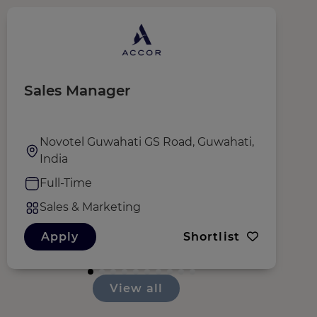
Sales Manager
R
Novotel Guwahati GS Road, Guwahati,
India
Full-Time
Sales & Marketing
Apply
Shortlist
View all