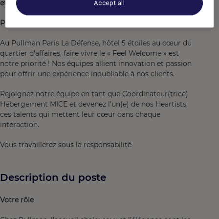
et de bonne humeur
.
Accept all
PULLMAN Paris la Défense
Au Pullman Paris La Défense, hôtel 5 étoiles au cœur du
quartier d'affaires, faire vivre le « Feel Welcome » est
notre priorité ! Nos équipes allient innovation et passion
pour offrir une expérience inoubliable à nos clients.
Rejoignez notre équipe en tant que Coordinateur(trice)
Hébergement MICE et devenez l’un(e) de nos Heartists,
ces talents qui mettent leur cœur dans chaque
interaction.
Vous travaillerez sous la responsabilité
Description du poste
Votre rôle