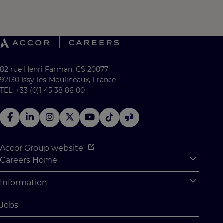
82 rue Henri Farman, CS 20077
92130 Issy-les-Moulineaux, France
TEL: +33 (0)1 45 38 86 00
Accor Group website
Careers Home
Expan
Accor Tech & Digital
Information
Expan
Why Join Accor
Personal Information
Jobs
Student Opportunities
Cookie Settings