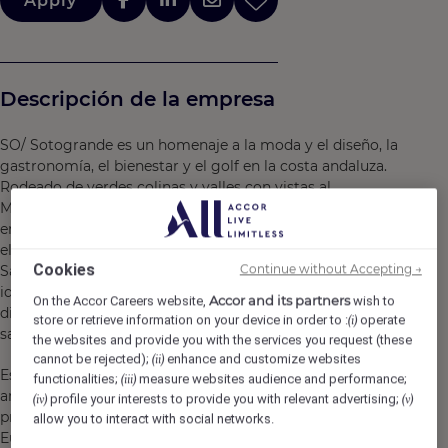
Apply
Descripción de la empresa
SO/ Sotogrande es un homenaje a la moda y el diseño, la
gastronomía, el bienestar y el golf en la costa andaluza.
Rodeado de verdes colinas y valles con vistas al
Mediterráneo, SO/ Sotogrande Spa & Golf Resort se
encuentra en un enclave único. El resort ha recuperado
el espíritu acogedor y la esencia del antiguo Cortijo de
Cookies
Continue without Accepting →
Santa María de la Higuera, convirtiéndolo en un lugar
idílico donde familias y amigos celebran la vida,
Accor and its partners
On the Accor Careers website,
wish to
disfrutan juntos de la serenidad y de un estilo de vida
store or retrieve information on your device in order to :
operate
(i)
saludable y contemporáneo.
the websites and provide you with the services you request (these
cannot be rejected);
enhance and customize websites
(ii)
Es el destino preferido en la Costa del Sol para los
functionalities;
measure websites audience and performance;
(iii)
amantes del golf, disfrutando de una ubicación
profile your interests to provide you with relevant advertising;
(iv)
(v)
privilegiada rodeado de los 7 mejores campos de golf de
allow you to interact with social networks.
Europa. Cuenta con 152 habitaciones y 36 suites y unas