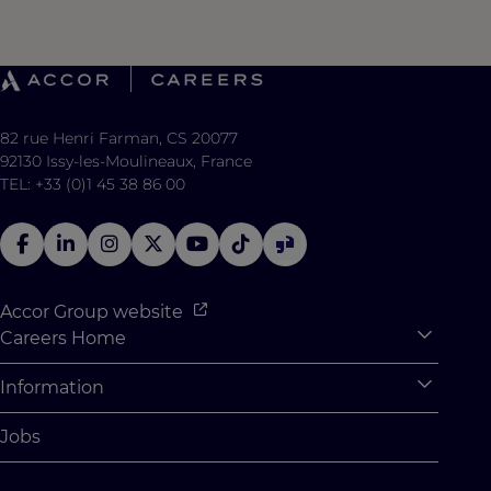
82 rue Henri Farman, CS 20077
92130 Issy-les-Moulineaux, France
TEL: +33 (0)1 45 38 86 00
Accor Group website
Careers Home
Expan
Accor Tech & Digital
Information
Expan
Why Join Accor
Personal Information
Jobs
Student Opportunities
Cookie Settings
Graduate Opportunites