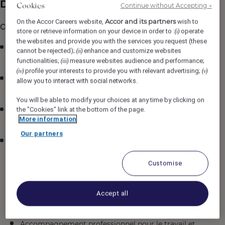
Description du poste
Continue without Accepting →
Cookies
Accor and its partners
On the Accor Careers website,
wish to
Ce que l'établissement vous offre :
store or retrieve information on your device in order to :
operate
(i)
the websites and provide you with the services you request (these
Avantages et taux réduits
pour voyager dans les
cannot be rejected);
enhance and customize websites
(ii)
hôtels Accor mondialement (plus de 5700 hôtels)!
functionalities;
measure websites audience and performance;
(iii)
profile your interests to provide you with relevant advertising;
(iv)
(v)
Accès au gym,
au terrain de golf et au stationnement
allow you to interact with social networks.
extérieur gratuitement.
You will be able to modify your choices at any time by clicking on
Stage non-rémunéré
avec gratification mensuelle de
the "Cookies" link at the bottom of the page.
More information
500$CAD
Our partners
Programme d’aide aux employés
(PAE) offert
gratuitement, incluant :
Soutien en santé mentale
Customise
Conseils juridiques et financiers
Accept all
Services en santé et nutrition
Accompagnement professionnel pour le travail et