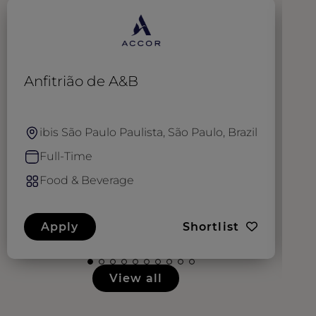
Anfitrião de A&B
S
ibis São Paulo Paulista, São Paulo, Brazil
Full-Time
Food & Beverage
Apply
Shortlist
View all