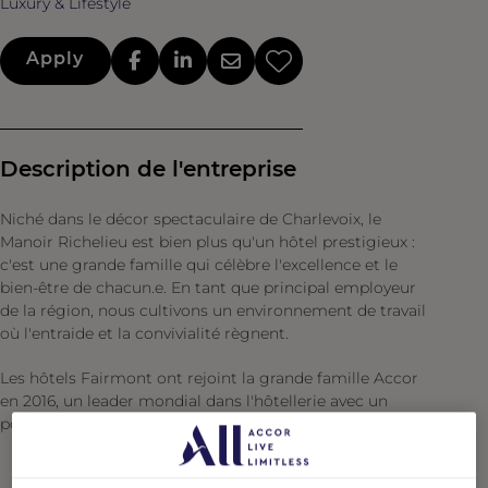
Luxury & Lifestyle
Apply
Description de l'entreprise
Niché dans le décor spectaculaire de Charlevoix, le
Manoir Richelieu est bien plus qu'un hôtel prestigieux :
c'est une grande famille qui célèbre l'excellence et le
bien-être de chacun.e. En tant que principal employeur
de la région, nous cultivons un environnement de travail
où l'entraide et la convivialité règnent.
Les hôtels Fairmont ont rejoint la grande famille Accor
en 2016, un leader mondial dans l'hôtellerie avec un
portefeuille diversifié de marques emblématiques.