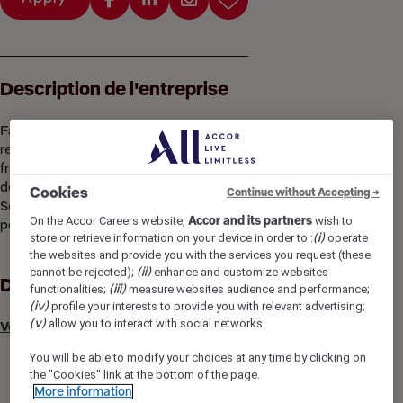
Description de l'entreprise
Face à l'océan à Châtelaillon-Plage, Le Pertuis est un
restaurant à l'ambiance bord de mer proposant une cuisine
fraîche, locale et de saison. Dans le cadre du renforcement
de notre équipe, nous recherchons notre futur(e) Serveur /
Cookies
Continue without Accepting →
Serveuse (H/F) en CDD 35h à pourvoir le plus rapidement
On the Accor Careers website,
Accor and its partners
wish to
possible jusqu'au 30 novembre 2026..
store or retrieve information on your device in order to :
(i)
operate
the websites and provide you with the services you request (these
cannot be rejected);
(ii)
enhance and customize websites
Description du poste
functionalities;
(iii)
measure websites audience and performance;
(iv)
profile your interests to provide you with relevant advertising;
(v)
allow you to interact with social networks.
Vos futures missions :
You will be able to modify your choices at any time by clicking on
Vous assurez l’accueil, l’installation et le service aux
the "Cookies" link at the bottom of the page.
clients tout au long des services. Votre connaissance des
More information
produits vous permet de mieux conseiller vos clients et