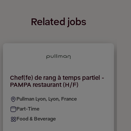
Related jobs
Chef(fe) de rang à temps partiel -
C
PAMPA restaurant (H/F)
r
Pullman Lyon, Lyon, France
Part-Time
Food & Beverage