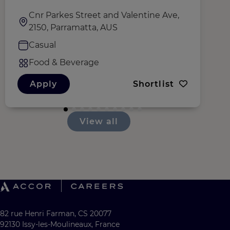
Cnr Parkes Street and Valentine Ave,
2150, Parramatta, AUS
Casual
Food & Beverage
Apply
Shortlist
View all
82 rue Henri Farman, CS 20077
92130 Issy-les-Moulineaux, France