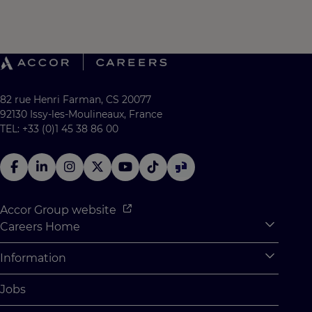
82 rue Henri Farman, CS 20077
92130 Issy-les-Moulineaux, France
TEL: +33 (0)1 45 38 86 00
Accor Group website
Careers Home
Expan
Accor Tech & Digital
Information
Expan
Why Join Accor
Personal Information
Jobs
Student Opportunities
Cookie Settings