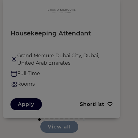
Housekeeping Attendant
A
H
Grand Mercure Dubai City, Dubai,
United Arab Emirates
Full-Time
Rooms
Apply
Shortlist
View all