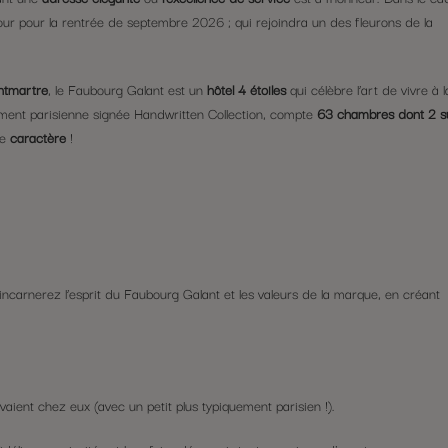
ur pour la rentrée de septembre 2026 ; qui rejoindra un des fleurons de la
ntmartre
, le Faubourg Galant est un
hôtel 4 étoiles
qui célèbre l’art de vivre à l
ment parisienne signée Handwritten Collection, compte
63 chambres dont 2 su
de
caractère
!
s incarnerez l’esprit du Faubourg Galant et les valeurs de la marque, en créant
ivaient chez eux (avec un petit plus typiquement parisien !).