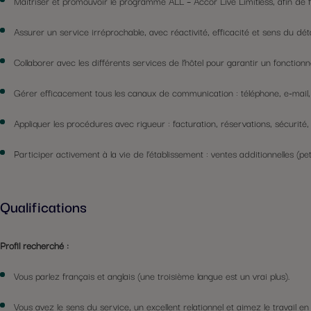
Maîtriser et promouvoir le programme ALL – Accor Live Limitless, afin de fid
Assurer un service irréprochable, avec réactivité, efficacité et sens du déta
Collaborer avec les différents services de l’hôtel pour garantir un fonctio
Gérer efficacement tous les canaux de communication : téléphone, e-mail
Appliquer les procédures avec rigueur : facturation, réservations, sécurité, s
Participer activement à la vie de l’établissement : ventes additionnelles (pe
Qualifications
Profil recherché :
Vous parlez français et anglais (une troisième langue est un vrai plus).
Vous avez le sens du service, un excellent relationnel et aimez le travail en