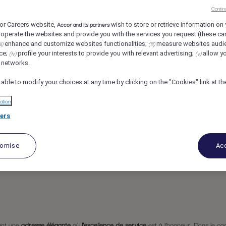
Contin
llection, Paris, France
REF105590G
Accor and its partners
or Careers website,
wish to store or retrieve information on 
operate the websites and provide you with the services you request (these ca
 (F/H/X)
ii)
(iii)
enhance and customize websites functionalities;
measure websites audi
(iv)
(v)
ce;
profile your interests to provide you with relevant advertising;
allow yo
l networks.
 able to modify your choices at any time by clicking on the "Cookies" link at t
ation
ers
tomise
Acc
nant une
adresse
élégante
où
l’excellence de service
est à l’honneur. Dans le ca