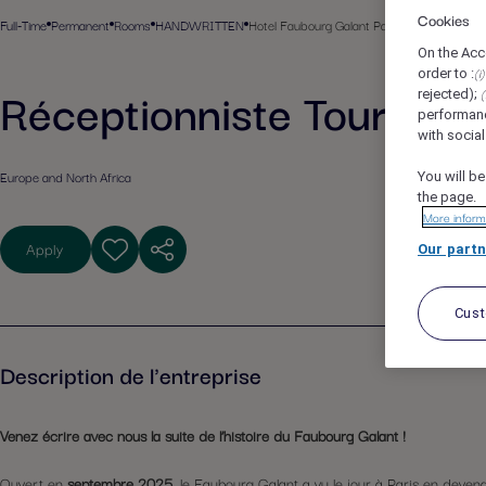
Cookies
Full-Time
Permanent
Rooms
HANDWRITTEN
Hotel Faubourg Galant Paris - Handwritten Co
On the Acc
(i)
order to :
Réceptionniste Tournant
(
rejected);
performan
with socia
Europe and North Africa
You will be
the page.
More inform
Apply
Our partn
Cus
Description de l'entreprise
Venez écrire avec nous la suite de l’histoire du Faubourg Galant !
Ouvert en
septembre 2025
, le Faubourg Galant a vu le jour à Paris en deve