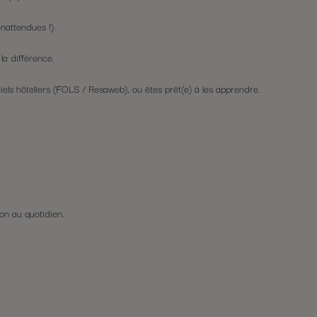
inattendues !).
la différence.
ciels hôteliers (FOLS / Resaweb), ou êtes prêt(e) à les apprendre.
on au quotidien.