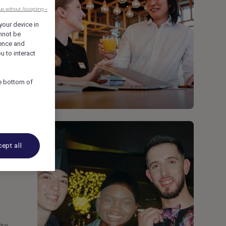
ue without Accepting →
your device in
nnot be
ence and
u to interact
he bottom of
ept all
dre