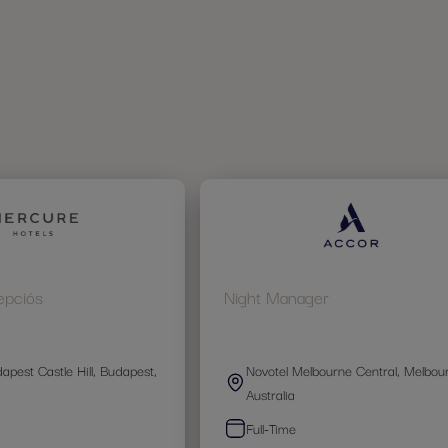
epciós
Night Manager
pest Castle Hill, Budapest,
Novotel Melbourne Central, Melbou
Australia
Full-Time