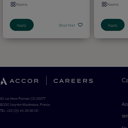
Rooms
Rooms
Apply
Shortlist
Apply
C
82 rue Henri Farman, CS 20077
92130 Issy-les-Moulineaux, France
Acc
TEL: +33 (0)1 45 38 86 00
Wh