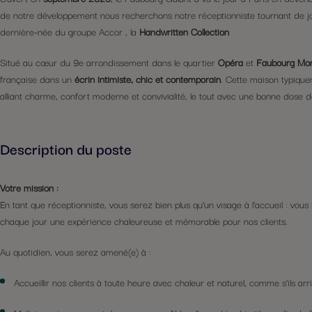
de notre développement nous recherchons notre réceptionniste tournant de jo
dernière-née du groupe Accor , la
Handwritten Collection
Situé au cœur du 9e arrondissement dans le quartier
Opéra
et
Faubourg Mo
française dans un
écrin intimiste, chic et contemporain
. Cette maison typique
alliant charme, confort moderne et convivialité, le tout avec une bonne dose 
Description du poste
Votre mission :
En tant que réceptionniste, vous serez bien plus qu’un visage à l’accueil : vou
chaque jour une expérience chaleureuse et mémorable pour nos clients.
Au quotidien, vous serez amené(e) à :
Accueillir nos clients à toute heure avec chaleur et naturel, comme s’ils arr