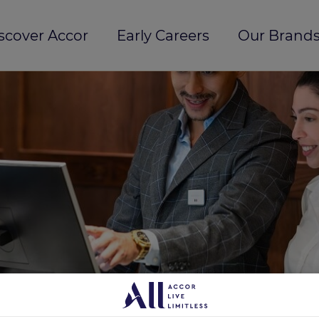
scover Accor
Early Careers
Our Brands