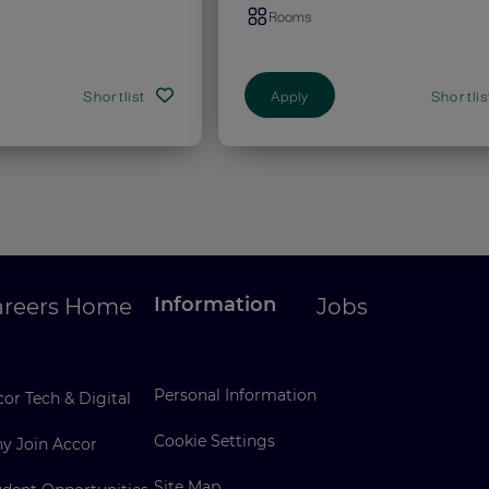
Rooms
Shortlist
Apply
Shortlis
Information
areers Home
Jobs
Personal Information
or Tech & Digital
Cookie Settings
y Join Accor
Site Map