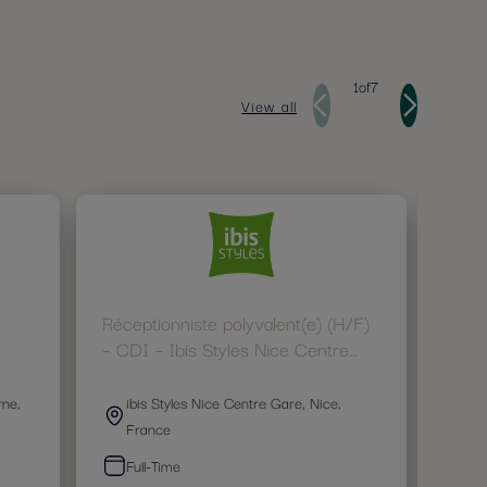
1
of
7
View all
Réceptionniste polyvalent(e) (H/F)
GSA 
– CDI – Ibis Styles Nice Centre
Gare
rne,
ibis Styles Nice Centre Gare, Nice,
No
France
Be
Full-Time
Fu