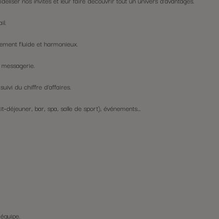
éliser nos invités et leur faire découvrir tout un univers d’avantages.
il.
nnement fluide et harmonieux.
, messagerie.
uivi du chiffre d’affaires.
tit-déjeuner, bar, spa, salle de sport), événements…
 équipe.