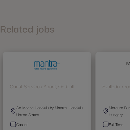
Related jobs
Guest Services Agent, On-Call
Szállodai rec
Ala Moana Honolulu by Mantra, Honolulu,
Mercure Buda
United States
Hungary
Casual
Full-Time