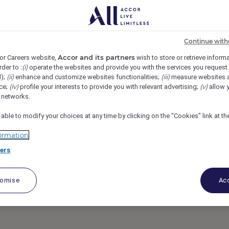
ulogne, Boulogne-Billancourt, France
REF817I
TOURNANT (F/H)
Continue with
Accor and its partners
or Careers website,
wish to store or retrieve inform
(i)
rder to :
operate the websites and provide you with the services you request
(ii)
(iii)
d);
enhance and customize websites functionalities;
measure websites 
(iv)
(v)
ce;
profile your interests to provide you with relevant advertising;
allow y
l networks.
 able to modify your choices at any time by clicking on the "Cookies" link at t
ormation
ers
tomise
Acc