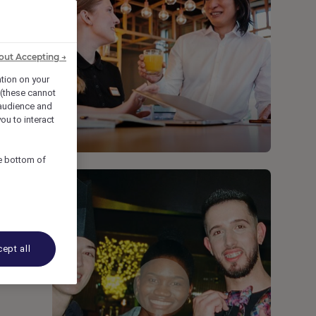
out Accepting →
ation on your
 (these cannot
audience and
ou to interact
he bottom of
ept all