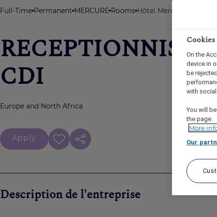
Full-Time
Permanent
MERCURE
Rooms
Hôtel Mercure Paris Bo
RECEPTIONNISTE 
Cookies
On the Acc
CDI
device in o
be rejecte
performan
with socia
Europe and North Africa
You will be
the page.
More inf
Apply
Our partn
Cus
Description de l'entreprise