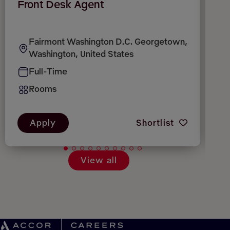
Front Desk Agent
C
Fairmont Washington D.C. Georgetown,
Washington, United States
Full-Time
Rooms
Apply
Shortlist
View all