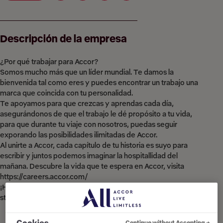
Descripción de la empresa
¿Por qué trabajar para Accor?
Somos mucho más que un líder mundial. Te damos la
bienvenida tal como eres y puedes encontrar un trabajo una
marca que coincida con tu personalidad.
Te apoyamos para que crezcas y aprendas cada día,
asegurándonos de que el trabajo le dé propósito a tu vida,
para que durante tu viaje con nosotros, puedas seguir
exporando las posibilidades ilimitadas de Accor.
Al unirte a Accor, cada capítulo de tu historia es suyo para
escribir y juntos podemos imaginar la hospitallidad del
mañana. Descubre la vida que te espera en Accor, visita
https://careers.accor.com/
¡Haz lo que amas, cuida el mundo, atrévete a desafiar el
status quo! #BELIMITLESS
Continue without Accepting →