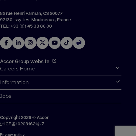
82 rue Henri Farman, CS 20077
92130 Issy-les-Moulineaux, France
TEL: +33 (0)1 45 38 86 00
Accor Group website
Careers Home
Expan
Accor Tech & Digital
Information
Expan
Why Join Accor
Personal Information
Jobs
Student Opportunities
Cookie Settings
Graduate Opportunites
Site Map
Student Challenges
Copyright 2026 © Accor
Contact us
沪ICP备10203162号-7
Privacy policy