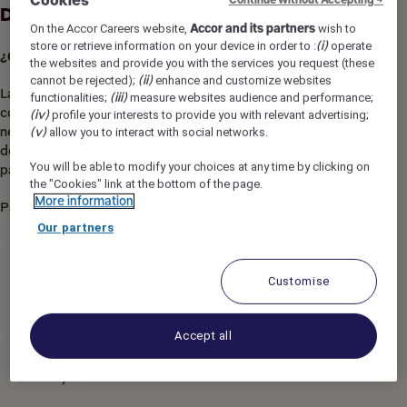
Cookies
Descripción del empleo
On the Accor Careers website,
Accor and its partners
wish to
store or retrieve information on your device in order to :
(i)
operate
¿QUÉ ESPERAMOS DE TI?
the websites and provide you with the services you request (these
cannot be rejected);
(ii)
enhance and customize websites
Las tendencias de clientes y empleados cambian
functionalities;
(iii)
measure websites audience and performance;
constantemente. Con el fin de optimizar el volumen de
(iv)
profile your interests to provide you with relevant advertising;
negocios y la rentabilidad operativa de tu departamento,
(v)
allow you to interact with social networks.
desempeñarás un papel clave en los cambios necesarios
You will be able to modify your choices at any time by clicking on
para ofrecer a los clientes una experiencia inolvidable.
the "Cookies" link at the bottom of the page.
More information
Para ello:
Our partners
Mimas a nuestros clientes durante toda su estancia y les
das una respuesta adecuada para que sean los mejores
Customise
promotores de tu establecimiento en la web. Contigo, ¡la
calidad del servicio no es negociable!
Accept all
Asistas a tu jefe de recepción en los aspectos
administrativos y adoptas prácticas de gestión similares
a las suyas.