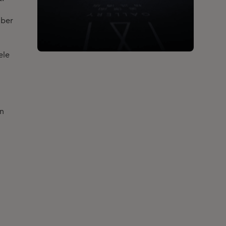
uber
ele
an