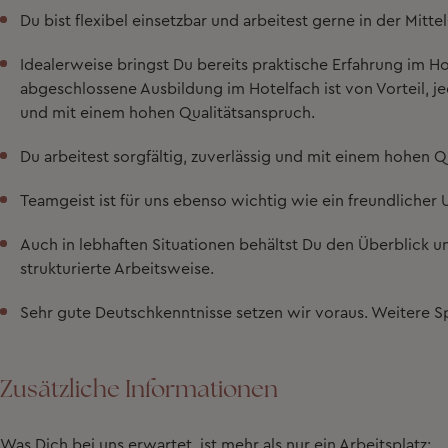
Du bist
flexibel einsetzbar und arbeitest gerne in der Mitte
Idealerweise bringst Du bereits
praktische Erfahrung
im Ho
abgeschlossene Ausbildung im Hotelfach ist von Vorteil, je
und mit einem hohen Qualitätsanspruch.
Du arbeitest
sorgfältig
,
zuverlässig
und mit einem
hohen Qu
Teamgeist ist für uns ebenso wichtig wie ein freundliche
Auch in lebhaften Situationen behältst Du den Überblick 
strukturierte Arbeitsweise
.
Sehr gute
Deutschkenntnisse
setzen wir voraus. Weitere Sp
Zusätzliche Informationen
Was Dich bei uns erwartet, ist mehr als nur ein Arbeitsplatz: