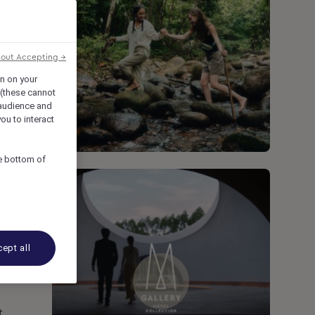
hout Accepting →
on on your
 (these cannot
audience and
ou to interact
he bottom of
ept all
t.