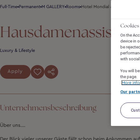
Full-Time
Permanent
M GALLERY
Rooms
Hotel Mondial am Dom Colog
Hausdamenassistent
Cookies
On the Acc
device in o
be rejecte
Luxury & Lifestyle
performan
with socia
You will be
Apply
the page.
More info
Our partn
Unternehmensbeschreibung
Cus
Über uns….
Der Blick vieler unserer Gäste fällt schon beim Ankommen au