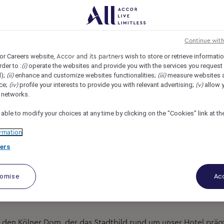
ne - MGallery, Cologne, Germany
REF4406X
 (m/w/d)
Continue wit
or Careers website,
wish to store or retrieve informati
Accor and its partners
rder to :
operate the websites and provide you with the services you request
(i)
d);
enhance and customize websites functionalities;
measure websites 
(ii)
(iii)
ce;
profile your interests to provide you with relevant advertising;
allow y
(iv)
(v)
l networks.
 able to modify your choices at any time by clicking on the "Cookies" link at t
rmation
ers
tomise
Acc
f den
Kölner Dom
, der das Stadtbild rund um unser Hotel präg