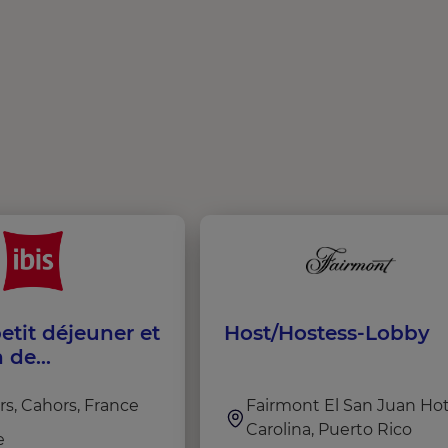
etit déjeuner et
Host/Hostess-Lobby
n de
ises (H/F)
rs, Cahors, France
Fairmont El San Juan Hot
Carolina, Puerto Rico
e