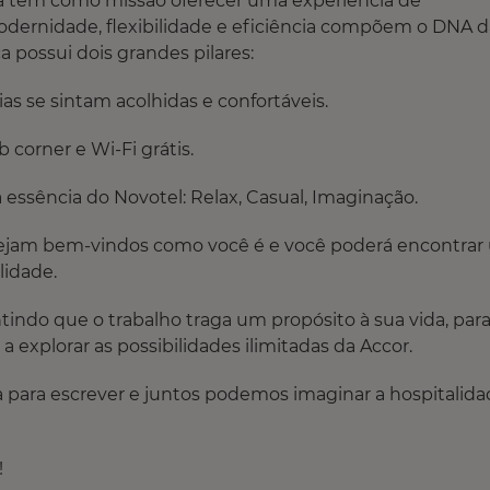
rca tem como missão oferecer uma experiência de
Modernidade, flexibilidade e eficiência compõem o DNA d
 possui dois grandes pilares:
as se sintam acolhidas e confortáveis.
corner e Wi-Fi grátis.
essência do Novotel: Relax, Casual, Imaginação.​
Sejam bem-vindos como você é e você poderá encontrar
lidade.
tindo que o trabalho traga um propósito à sua vida, par
 explorar as possibilidades ilimitadas da Accor.
sua para escrever e juntos podemos imaginar a hospitalid
!