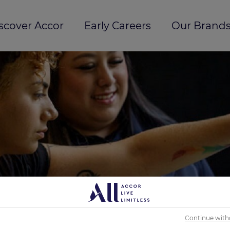
scover Accor
Early Careers
Our Brands
Continue with