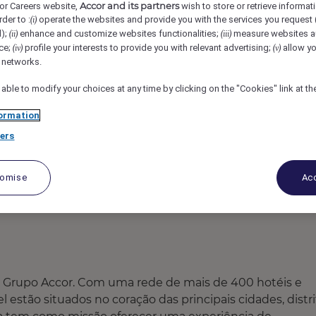
Accor and its partners
or Careers website,
wish to store or retrieve informat
aulo Morumbi, São Paulo, Brazil
REF96479B
rder to :
operate the websites and provide you with the services you request
(i)
d);
enhance and customize websites functionalities;
measure websites a
(ii)
(iii)
ce;
profile your interests to provide you with relevant advertising;
allow yo
(iv)
(v)
l networks.
 able to modify your choices at any time by clicking on the "Cookies" link at t
ormation
ers
tomise
Acc
o Grupo Accor. Com uma rede de mais de 400 hotéis e
estão situados no coração das principais cidades, distri