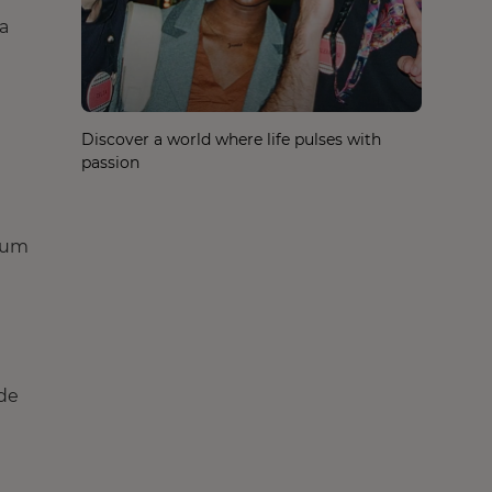
a
Discover a world where life pulses with
passion
 um
a
ade