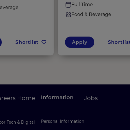
Full-Time
everage
Food & Beverage
Shortlist
Apply
Shortlis
Information
areers Home
Jobs
Personal Information
or Tech & Digital