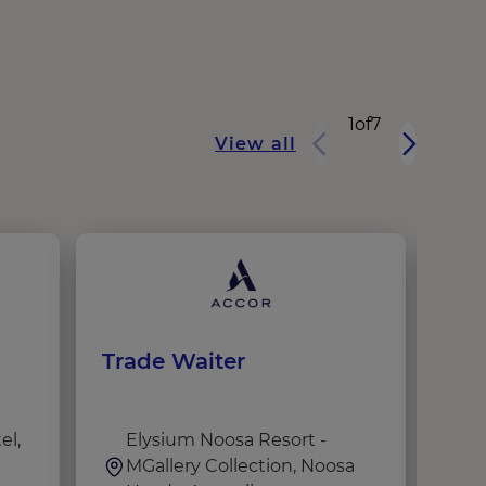
1
of
7
View all
Trade Waiter
Hos
Day
el,
Elysium Noosa Resort -
S
MGallery Collection, Noosa
D