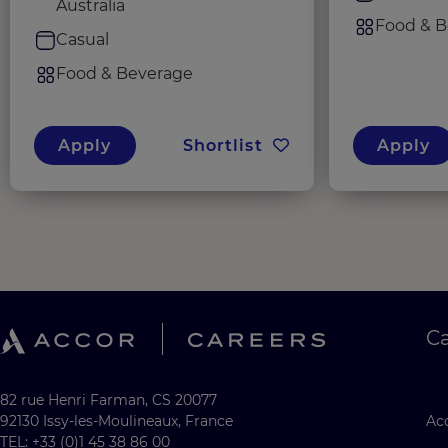
Australia
Food & B
Casual
Food & Beverage
Apply
Shortlist
Apply
C
82 rue Henri Farman, CS 20077
92130 Issy-les-Moulineaux, France
Acc
TEL: +33 (0)1 45 38 86 00