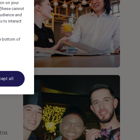
ion on your
 (these cannot
udience and
u to interact
he bottom of
ept all
tos