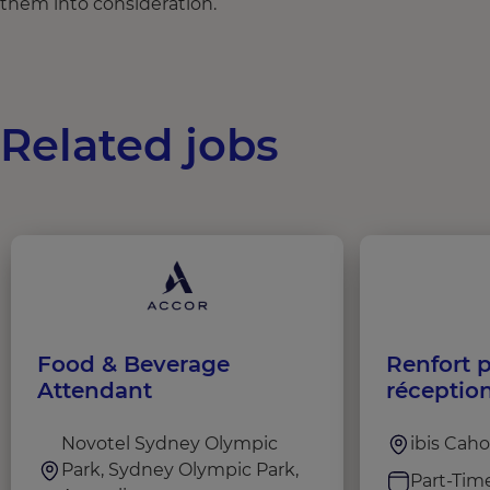
them into consideration.
Related jobs
Food & Beverage
Renfort p
Attendant
réceptio
marchand
Novotel Sydney Olympic
ibis Caho
Park, Sydney Olympic Park,
Part-Tim