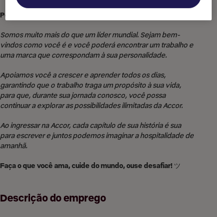
Por que trabalhar para a Accor?
Somos muito mais do que um líder mundial. Sejam bem-
vindos como você é e você poderá encontrar um trabalho e
uma marca que correspondam à sua personalidade.
Apoiamos você a crescer e aprender todos os dias,
garantindo que o trabalho traga um propósito à sua vida,
para que, durante sua jornada conosco, você possa
continuar a explorar as possibilidades ilimitadas da Accor.
Ao ingressar na Accor, cada capítulo de sua história é sua
para escrever e juntos podemos imaginar a hospitalidade de
amanhã.
Faça o que você ama, cuide do mundo, ouse desafiar!
ツ
Descrição do emprego