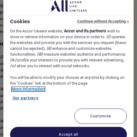
Somos uma empresa que valoriza o trabalho em equipe,
pois através da colaboração podemos aprender e
conquistar os melhores resultados. Acolhemos e
Cookies
Continue without Accepting →
valorizamos ideias para transformar positivamente nossas
On the Accor Careers website,
Accor and its partners
wish to
realidades.
store or retrieve information on your device in order to :
(i)
operate
the websites and provide you with the services you request (these
Nosso compromisso com a Diversidade & Inclusão:
cannot be rejected);
(ii)
enhance and customize websites
functionalities;
(iii)
measure websites audience and performance;
Diversidade & Inclusão para a Accor significa acolher cada
(iv)
profile your interests to provide you with relevant advertising;
um e respeitar suas diferenças, priorizando apenas
(v)
allow you to interact with social networks.
qualidades e habilidades na ampliação de oportunidades de
emprego e desenvolvimento.
You will be able to modify your choices at any time by clicking on
the "Cookies" link at the bottom of the page.
Nossa ambição é proporcionar emprego com propósito, e
More information
uma cultura acolhedora, excelentes condições de trabalho
Our partners
e promover o desenvolvimento de todas as pessoas,
incluindo as pessoas com deficiência.
Customise
Não hesite em nos informar de quaisquer necessidades
específicas que possa ter para que possamos levá-las em
consideração.
Accept all