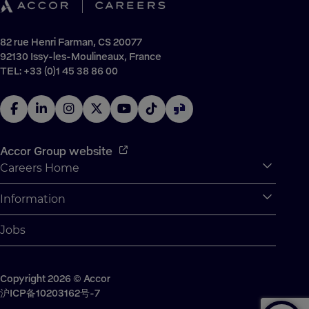
82 rue Henri Farman, CS 20077
92130 Issy-les-Moulineaux, France
TEL: +33 (0)1 45 38 86 00
Accor Group website
Careers Home
Expan
Accor Tech & Digital
Information
Expan
Why Join Accor
Personal Information
Jobs
Student Opportunities
Cookie Settings
Graduate Opportunites
Site Map
Student Challenges
Copyright 2026 © Accor
Contact us
沪ICP备10203162号-7