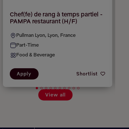
Chef(fe) de rang à temps partiel -
C
PAMPA restaurant (H/F)
r
Pullman Lyon, Lyon, France
Part-Time
Food & Beverage
Apply
Shortlist
View all