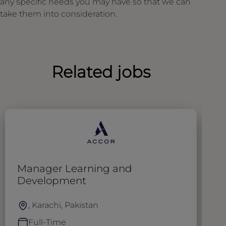
any specific needs you may have so that we can
take them into consideration.
Related jobs
Manager Learning and
C
Development
, Karachi, Pakistan
Full-Time