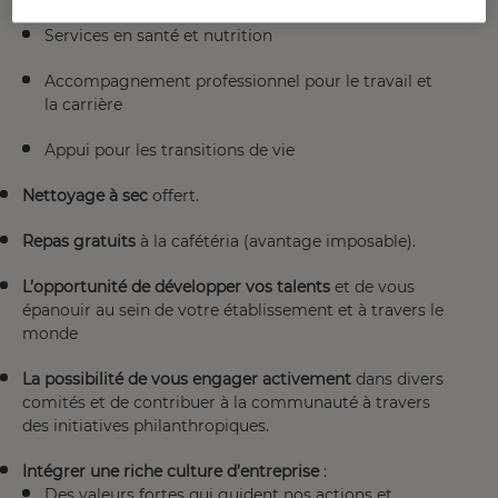
Services en santé et nutrition
Accompagnement professionnel pour le travail et
la carrière
Appui pour les transitions de vie
Nettoyage à sec
offert.
Repas gratuits
à la cafétéria (avantage imposable).
L’opportunité de développer vos talents
et de vous
épanouir au sein de votre établissement et à travers le
monde
La possibilité de vous engager activement
dans divers
comités et de contribuer à la communauté à travers
des initiatives philanthropiques.
Intégrer une riche culture d’entreprise
:
Des valeurs fortes qui guident nos actions et