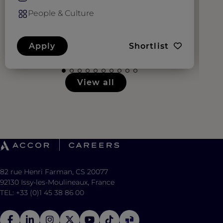
People & Culture
Apply
Shortlist
View all
82 rue Henri Farman, CS 20077
92130 Issy-les-Moulineaux, France
TEL: +33 (0)1 45 38 86 00