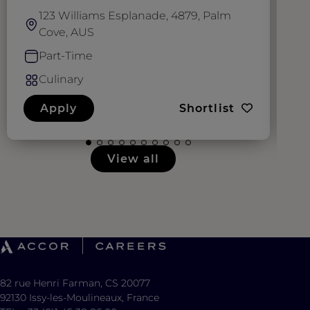
123 Williams Esplanade, 4879, Palm
Cove, AUS
Part-Time
Culinary
Apply
Shortlist
View all
82 rue Henri Farman, CS 20077
92130 Issy-les-Moulineaux, France