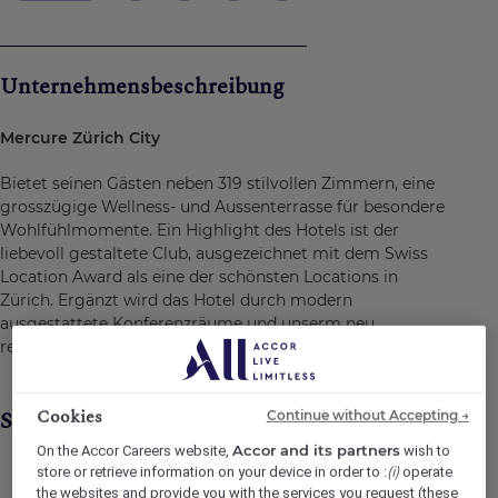
Unternehmensbeschreibung
Mercure Zürich City
Bietet seinen Gästen neben 319 stilvollen Zimmern, eine
grosszügige Wellness- und Aussenterrasse für besondere
Wohlfühlmomente. Ein Highlight des Hotels ist der
liebevoll gestaltete Club, ausgezeichnet mit dem Swiss
Location Award als eine der schönsten Locations in
Zürich. Ergänzt wird das Hotel durch modern
ausgestattete Konferenzräume und unserm neu
renoviertem DELI Restaurant und der renovierten Bar.
Cookies
Stellenbeschreibung
Continue without Accepting →
Accor and its partners
On the Accor Careers website,
wish to
(i)
store or retrieve information on your device in order to :
operate
the websites and provide you with the services you request (these