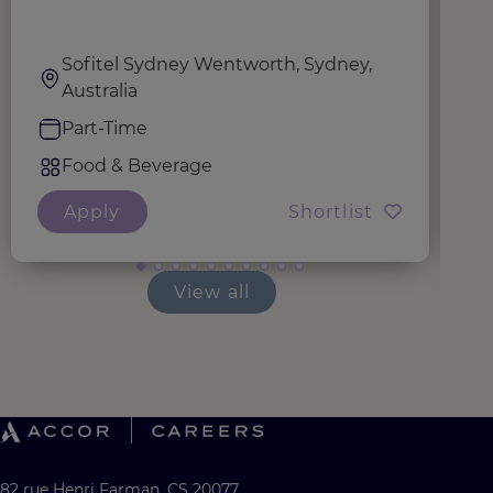
C
Sofitel Sydney Wentworth, Sydney,
Australia
Part-Time
Food & Beverage
Apply
Shortlist
View all
82 rue Henri Farman, CS 20077