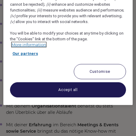
(ii)
cannot be rejected);
enhance and customize websites
Du sorgst dafür, dass
Restaurant, Bar sowie Event-
(iii)
functionalities;
measure websites audience and performance;
und Seminarräume
reibungslos laufen
(iv)
profile your interests to provide you with relevant advertising;
(v)
allow you to interact with social networks.
Als Gastgeber bist du der erste
Ansprechpartner
für
Gäste und das Team
You will be able to modify your choices at any time by clicking on
the "Cookies" link at the bottom of the page.
Du unterstützt den F&B Manager in
More information
jeglichen
administrativen arbeiten
Our partners
Du übernimmst
Verantwortung
für gepflegte und
einladende gastronomische Bereiche
Customise
Du bist verantwortlich
für
Qualitätsmanagement
und
Accept all
professionelles
Beschwerdemanagement
Mit deinem
Organisationstalent
behältst du stets
den Überblick über alle Abläufe
Mit deiner
Erfahrung
im Bereich
Meetings & Events
sowie Service
bringst du das nötige Know-how mit