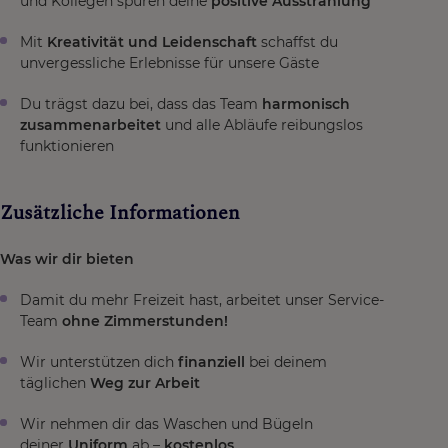
und Kollegen spüren deine
positive Ausstrahlung
Mit
Kreativität und Leidenschaft
schaffst du
unvergessliche Erlebnisse für unsere Gäste
Du trägst dazu bei, dass das Team
harmonisch
zusammenarbeitet
und alle Abläufe reibungslos
funktionieren
Zusätzliche Informationen
Was wir dir bieten
Damit du mehr Freizeit hast, arbeitet unser Service-
Team
ohne Zimmerstunden!
Wir unterstützen dich
finanziell
bei deinem
täglichen
Weg zur Arbeit
Wir nehmen dir das Waschen und Bügeln
deiner
Uniform
ab –
kostenlos