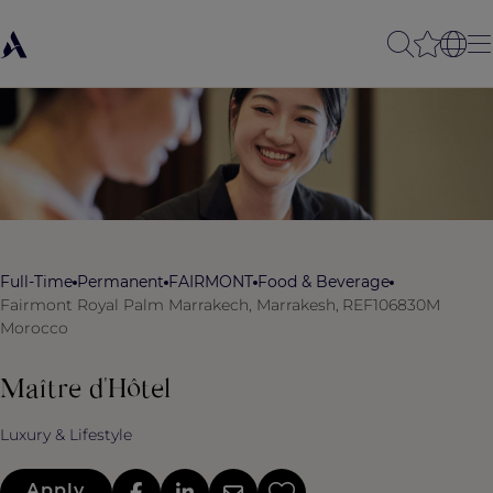
Full-Time
Permanent
FAIRMONT
Food & Beverage
Fairmont Royal Palm Marrakech, Marrakesh,
REF106830M
Morocco
Maître d'Hôtel
Luxury & Lifestyle
Apply