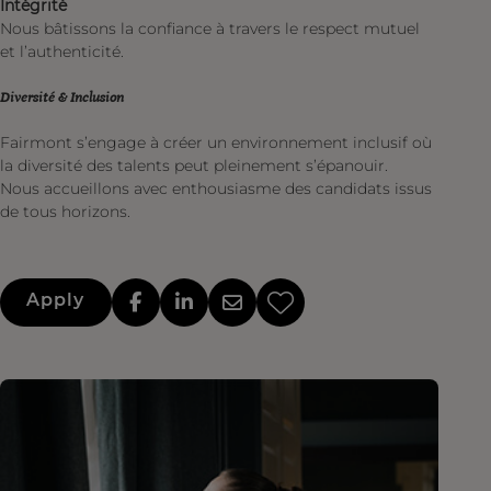
Intégrité
Nous bâtissons la confiance à travers le respect mutuel
et l’authenticité.
Diversité & Inclusion
Fairmont s’engage à créer un environnement inclusif où
la diversité des talents peut pleinement s’épanouir.
Nous accueillons avec enthousiasme des candidats issus
de tous horizons.
Apply