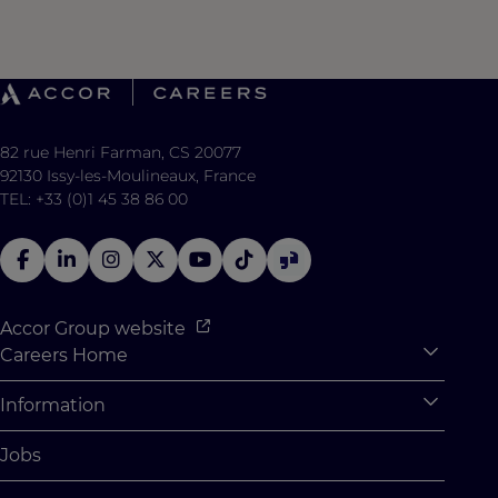
82 rue Henri Farman, CS 20077
92130 Issy-les-Moulineaux, France
TEL: +33 (0)1 45 38 86 00
Accor Group website
Careers Home
Expan
Accor Tech & Digital
Information
Expan
Why Join Accor
Personal Information
Jobs
Student Opportunities
Cookie Settings