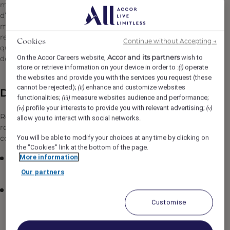
minutes de la vibrante « Ville Rouge », sur la route
d’Amizmiz, le Fairmont Royal Palm Marrakech propose le
meilleur : 134 clés réparties en suites et villas, trois
restaurants, un Spa d'une superficie de 3500 m2 ainsi
Continue without Accepting →
Cookies
qu’un centre sportif avec une piscine de 2000 m2, un golf
Accor and its partners
On the Accor Careers website,
wish to
de 18 trous et un club enfant unique.
store or retrieve information on your device in order to :
operate
(i)
the websites and provide you with the services you request (these
cannot be rejected);
enhance and customize websites
(ii)
Description du poste
functionalities;
measure websites audience and performance;
(iii)
profile your interests to provide you with relevant advertising;
(iv)
(v)
Relevant du Directeur de la restauration, les
allow you to interact with social networks.
responsabilités et les fonctions essentielles du poste
comprennent, sans s’y limiter :
You will be able to modify your choices at any time by clicking on
the "Cookies" link at the bottom of the page.
More information
Proposer en permanence un service professionnel,
avenant et attachant
Our partners
Assurer la coordination de tous les détails logistiques
des événements, y compris la disposition des tables,
Customise
la décoration, l'équipement audiovisuel, etc.