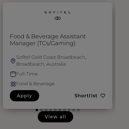
Food & Beverage Assistant
B
Manager (TCs/Gaming)
Sofitel Gold Coast Broadbeach,
Broadbeach, Australia
Full-Time
Food & Beverage
Apply
Shortlist
View all