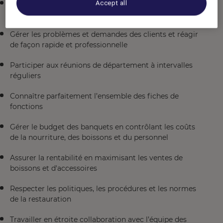
Diriger l’équipe banquet dans tous les domaines et
Accept all
s’assurer que les normes de service sont respectées
Gérer les problèmes et demandes des clients et réagir
de façon rapide et professionnelle
Participer aux réunions de département à intervalles
réguliers
Connaître parfaitement l’ensemble des fiches de
fonctions
Gérer le budget des banquets en contrôlant les coûts
de la nourriture, des boissons et du personnel
Assurer la rentabilité en maximisant les ventes de
boissons et d'accessoires
Respecter les politiques, les procédures et les normes
de la restauration
Travailler en étroite collaboration avec l’équipe des