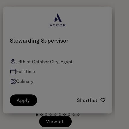
Stewarding Supervisor
S
, 6th of October City, Egypt
Full-Time
Culinary
Apply
Shortlist
View all