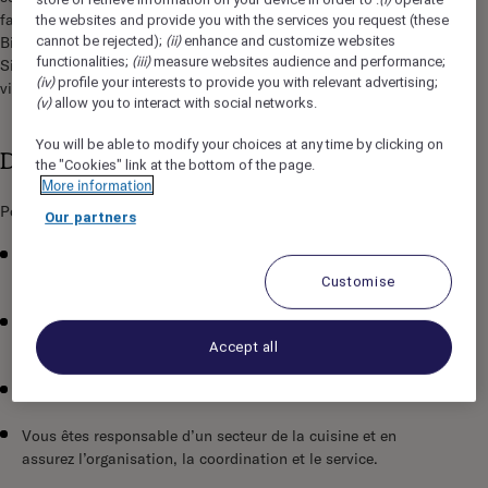
famille, entre amis, pour le loisir ou les affaires, le Sofitel
the websites and provide you with the services you request (these
(ii)
Biarritz est l'adresse idéale qui comblera les désirs de chacun.
cannot be rejected);
enhance and customize websites
(iii)
functionalities;
measure websites audience and performance;
Situé à seulement quelques pas du centre-ville de Biarritz,
(iv)
profile your interests to provide you with relevant advertising;
vivez des expériences inédites dans cet hôtel 5 étoiles.
(v)
allow you to interact with social networks.
You will be able to modify your choices at any time by clicking on
Description du poste
the "Cookies" link at the bottom of the page.
More information
Poste à pourvoir en CDD du 01 juillet au 31 octobre 2026
Our partners
Vous contribuez au bon déroulement du service et à la
qualité de la production en gérant votre partie.
Customise
Vous assurez de façon autonome la production des plats
conformément aux fiches techniques.
Accept all
Vous managez le travail des commis.
Vous êtes responsable d’un secteur de la cuisine et en
assurez l’organisation, la coordination et le service.