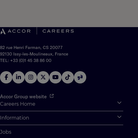
82 rue Henri Farman, CS 20077
92130 Issy-les-Moulineaux, France
TEL: +33 (0)1 45 38 86 00
Accor Group website
Careers Home
Expan
Accor Tech & Digital
Information
Expan
Why Join Accor
Personal Information
Jobs
Student Opportunities
Cookie Settings