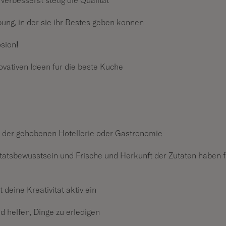
 verbesserst stetig die Qualität
ng, in der sie ihr Bestes geben können
sion!
vativen Ideen für die beste Küche
 in der gehobenen Hotellerie oder Gastronomie
itätsbewusstsein und Frische und Herkunft der Zutaten haben f
 deine Kreativität aktiv ein
nd helfen, Dinge zu erledigen