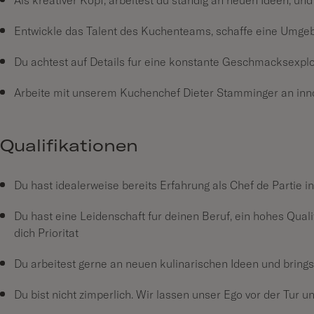
Als kreativer Kopf, arbeitest du ständig an neuen Ideen, und
Entwickle das Talent des Küchenteams, schaffe eine Umgebu
Du achtest auf Details für eine konstante Geschmacksexplo
Arbeite mit unserem Küchenchef Dieter Stamminger an inno
Qualifikationen
Du hast idealerweise bereits Erfahrung als Chef de Partie
Du hast eine Leidenschaft für deinen Beruf, ein hohes Qual
dich Priorität
Du arbeitest gerne an neuen kulinarischen Ideen und bringst
Du bist nicht zimperlich. Wir lassen unser Ego vor der Tür u