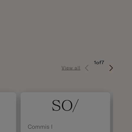
1
of
7
View all
Commis I
Che