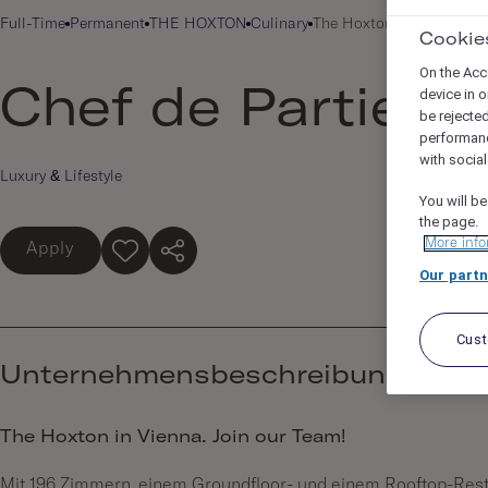
Full-Time
Permanent
THE HOXTON
Culinary
The Hoxton, Vienna, Vien
Cookie
On the Acc
Chef de Partie (m/
device in o
be rejecte
performan
with socia
Luxury & Lifestyle
You will be
the page.
More info
Apply
Our partn
Cus
Unternehmensbeschreibung
The Hoxton in Vienna. Join our Team!
Mit 196 Zimmern, einem Groundfloor- und einem Rooftop-Resta