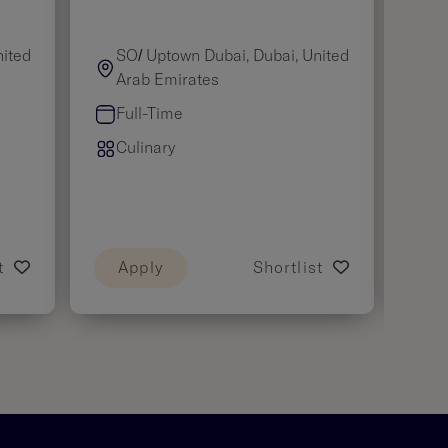
nited
SO/ Uptown Dubai, Dubai, United
M
Arab Emirates
L
Full-Time
F
Culinary
C
t
Apply
Shortlist
A