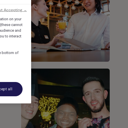
ut Accepting →
mation on your
 (these cannot
audience and
ou to interact
he bottom of
ept all