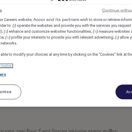
na, Austria
REF34603J
s
Continue witho
or Careers website,
wish to store or retrieve infor
Accor and its partners
f/d)
rder to :
operate the websites and provide you with the services you request
(i)
d);
enhance and customize websites functionalities;
measure websites 
(ii)
(iii)
ce;
profile your interests to provide you with relevant advertising;
allow y
(iv)
(v)
l networks.
 able to modify your choices at any time by clicking on the "Cookies" link at t
rmation
ers
tomise
Acc
urant, zwei Bars, Event Spaces inklusive einem großen