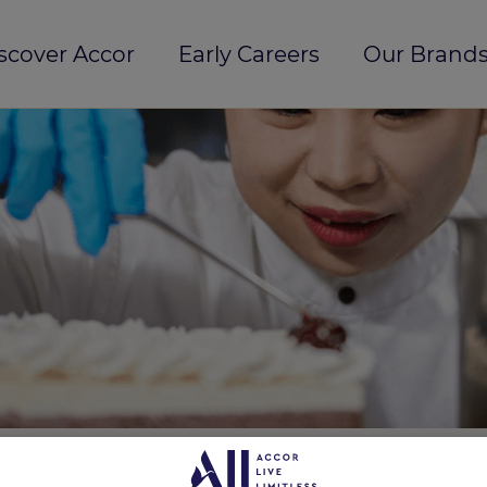
scover Accor
Early Careers
Our Brands