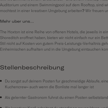
Auditorium und einem Swimmingpool auf dem Rooftop, sind wir
möchtest in einer kreativen Umgebung arbeiten? Wir freuen 
Mehr über uns…
The Hoxton ist eine Reihe von offenen Hotels, die jeweils in ein
Shoreditch eröffnet haben, bieten wir nicht einfach nur ein Be
Stil nicht auf Kosten von gutem Preis-Leistungs-Verhältnis g
Einheimischen aufhalten und in die Umgebung eintauchen könn
Stellenbeschreibung
Du sorgst auf deinem Posten für geschmeidige Abläufe, ein
Küchencrew– auch wenn die Bonliste mal länger ist
Als gelernter Gastronom führst du einen Posten selbstständi