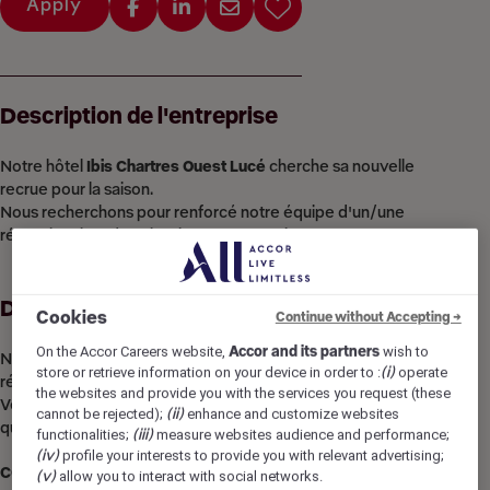
Apply
Description de l'entreprise
Notre hôtel
Ibis Chartres Ouest Lucé
cherche sa nouvelle
recrue pour la saison.
Nous recherchons pour renforcé notre équipe d'un/une
réceptionniste de nuit, 2 jours par semaine.
Description du poste
Cookies
Continue without Accepting →
On the Accor Careers website,
Accor and its partners
wish to
Nous recherchons pour compléter notre équipe un/une
store or retrieve information on your device in order to :
(i)
operate
réceptionniste de nuit en contrat 2 jours par semaines (les
the websites and provide you with the services you request (these
Vendredi et Samedi). Uniquement pour un étudiant ou
cannot be rejected);
(ii)
enhance and customize websites
quelqu’un cherchant un deuxième travail en complément.
functionalities;
(iii)
measure websites audience and performance;
(iv)
profile your interests to provide you with relevant advertising;
CONTRAT ETUDIANT
(v)
allow you to interact with social networks.