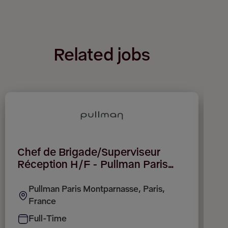
Related jobs
Chef de Brigade/Superviseur
F
Réception H/F - Pullman Paris
Montparnasse 4*
Pullman Paris Montparnasse, Paris,
France
Full-Time