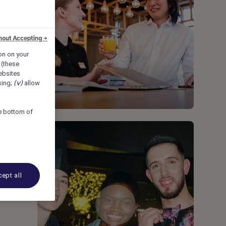
hout Accepting →
ion on your
 (these
bsites
sing;
(v)
allow
he bottom of
ept all