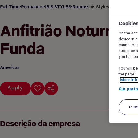
Full-Time
Permanent
IBIS STYLES
Rooms
ibis Styles São Paulo Ba
Cookie
Anfitrião Noturno | 
On the Acc
device in o
Funda
cannot be 
audience 
you to inte
Americas
You will be
the page.
More inf
Apply
Our partn
Cus
Descrição da empresa