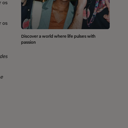
r os
r os
Discover a world where life pulses with
passion
ades
 e