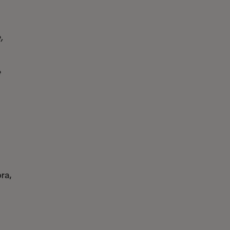
,
e
ra,