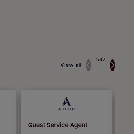
1
of
7
View all
Guest Service Agent
Hea