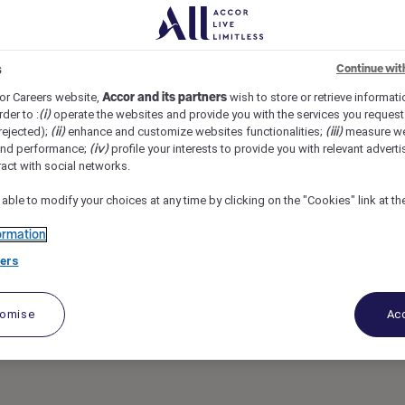
rra Funda, São Paulo, Brazil
REF110389M
s
Continue wit
Ibis Styles Barra
or Careers website,
Accor and its partners
wish to store or retrieve informat
rder to :
(i)
operate the websites and provide you with the services you request
rejected);
(ii)
enhance and customize websites functionalities;
(iii)
measure we
and performance;
(iv)
profile your interests to provide you with relevant adverti
ract with social networks.
 able to modify your choices at any time by clicking on the "Cookies" link at t
ormation
ers
tomise
Acc