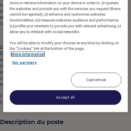
store or retrieve information on your device in order to :
operate
(i)
sur de nouvelles solutions qui visent à proposer des
the websites and provide you with the services you request (these
expériences exceptionnelles à nos clients, afin d'innover
cannot be rejected);
enhance and customize websites
(ii)
et façonner l'hospitalité responsable de demain, en
functionalities;
measure websites audience and performance;
(iii)
connectant les cultures avec passion et générosité.
profile your interests to provide you with relevant advertising;
(iv)
(v)
allow you to interact with social networks.
You will be able to modify your choices at any time by clicking on
L’équipe People & Culture
the "Cookies" link at the bottom of the page.
Opérations France
accompagne 1155 hôteliers français
More information
dans leurs besoins RH. Elle est en charge entre autres du
Our partners
recrutement des équipes de direction d’hôtels, de la mise
en œuvre des programmes de développement pour les
collaborateurs, de la marque employeur, les relations
Customise
écoles et institutionnelles…
C’est une équipe dynamique et innovante, composée de
Accept all
5 personnes.
Description du poste