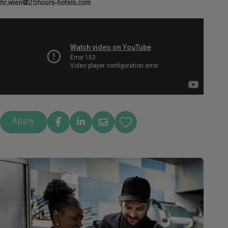
hr.wien@25hours-hotels.com
Apply