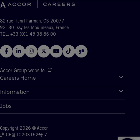
82 rue Henri Farman, CS 20077
92130 Issy-les-Moulineaux, France
TEL: +33 (0)1 45 38 86 00
Accor Group website
Careers Home
Expan
Accor Tech & Digital
Information
Expan
Why Join Accor
Personal Information
Jobs
Student Opportunities
Cookie Settings
Graduate Opportunites
Site Map
Student Challenges
Copyright 2026 © Accor
Contact us
沪ICP备10203162号-7