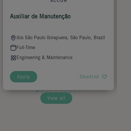
Auxiliar de Manutenção
Ha
ibis São Paulo Ibirapuera, São Paulo, Brazil
Full-Time
Engineering & Maintenance
Apply
Shortlist
View all