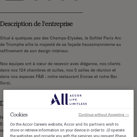
Description de l'entreprise
Situé à quelques pas des Champs-Elysées, le Sofitel Paris Arc
de Triomphe allie la majesté de sa façade haussmannienne au
raffinement de son design intérieur.
Nos équipes ont à cœur de recevoir avec élégance, nos clients
dans nos 124 chambres et suites, nos 5 salles de réunion et
dans nos espaces F&B : notre restaurant Envies et notre Bar
Sorsi.
Description du poste
Cookies
Continue without Accepting →
Nous recherchons notre Superviseur Restauration (H/F).
Entouré(e) par nos équipes bienveillantes et animé(e) par une
Accor and its partners
On the Accor Careers website,
wish to
(i)
recherche permanente de l’excellence, vos missions seront :
store or retrieve information on your device in order to :
operate
the websites and provide you with the services you request (these