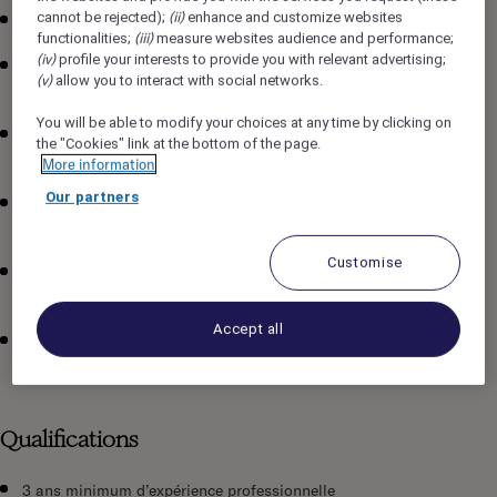
(ii)
cannot be rejected);
enhance and customize websites
Former et accompagner les nouveaux collaborateurs
(iii)
functionalities;
measure websites audience and performance;
(iv)
profile your interests to provide you with relevant advertising;
Garantir une expérience client optimale aux différents
(v)
allow you to interact with social networks.
services (petit-déjeuner, déjeuner, dîner)
You will be able to modify your choices at any time by clicking on
Organiser et coordonner les équipes en lien avec la
the "Cookies" link at the bottom of the page.
Restauration et la Cuisine
More information
Our partners
Assurer le respect des standards de service Sofitel, ainsi
que des règles d’hygiène et de sécurité
Customise
Communiquer efficacement avec l’équipe (briefings,
feedbacks) et favoriser leur motivation
Accept all
Anticiper et gérer les réclamations clients en proposant des
solutions adaptées
Qualifications
3 ans minimum d’expérience professionnelle