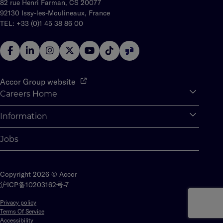
82 rue Henri Farman, CS 20077
92130 Issy-les-Moulineaux, France
TEL: +33 (0)1 45 38 86 00
Accor Group website
Careers Home
Expan
Accor Tech & Digital
Information
Expan
Why Join Accor
Personal Information
Jobs
Student Opportunities
Cookie Settings
Graduate Opportunites
Site Map
Student Challenges
Copyright 2026 © Accor
Contact us
沪ICP备10203162号-7
Privacy policy
Terms Of Service
Accessibility