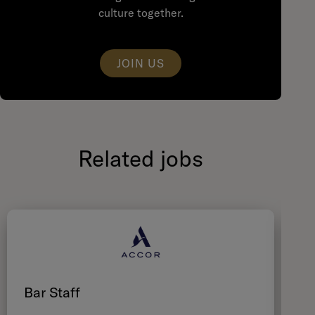
culture together.
JOIN US
Related jobs
Bar Staff
B