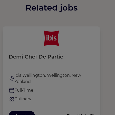
Related jobs
Demi Chef De Partie
C
ibis Wellington, Wellington, New
Zealand
Full-Time
Culinary