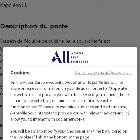
Napoléon III.
Description du poste
le.la
Au sein de l’équipe de cuisine,
sous-chef.fe est
garant.e de l’ensemble des préparations culinaires
relevant de la cuisine dans le respect des normes
d’hygiène alimentaire en vigueur. Il.elle assiste le chef de
cuisine dans la gestion des équipes de son périmètre et
Cookies
Continue without Accepting →
est en mesure de le remplacer pendant son absence.
Accor and its partners
On the Accor Careers website,
wish to
Seconder le chef cuisine dans la déclinaison
store or retrieve information on your device in order to :
operate
(i)
opérationnelle de son activité :
the websites and provide you with the services you request (these
cannot be rejected);
enhance and customize websites
(ii)
Assurer une bonne gestion des stocks afin de
functionalities;
measure websites audience and performance;
(iii)
minimiser les pertes
profile your interests to provide you with relevant advertising;
(iv)
(v)
allow you to interact with social networks.
Communiquer les besoins RH au chef cuisinier
You will be able to modify your choices at any time by clicking on
the "Cookies" link at the bottom of the page.
Participer à la conceptualisation et à la réalisation du