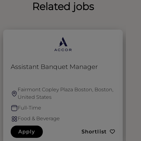
Related jobs
Assistant Banquet Manager
R
Fairmont Copley Plaza Boston, Boston,
United States
Full-Time
Food & Beverage
Apply
Shortlist