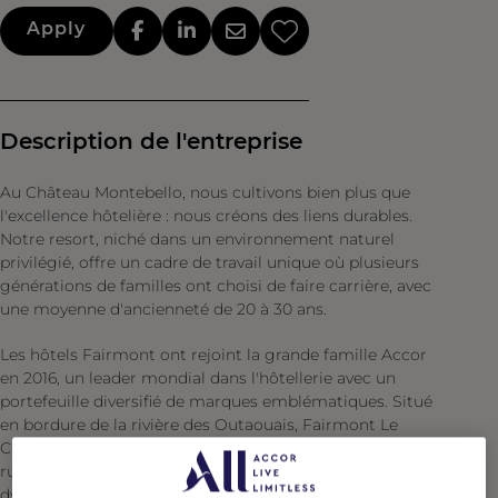
Apply
Description de l'entreprise
Au Château Montebello, nous cultivons bien plus que
l'excellence hôtelière : nous créons des liens durables.
Notre resort, niché dans un environnement naturel
privilégié, offre un cadre de travail unique où plusieurs
générations de familles ont choisi de faire carrière, avec
une moyenne d'ancienneté de 20 à 30 ans.
Les hôtels Fairmont ont rejoint la grande famille Accor
en 2016, un leader mondial dans l'hôtellerie avec un
portefeuille diversifié de marques emblématiques. Situé
en bordure de la rivière des Outaouais, Fairmont Le
Château Montebello brille en toute saison par son cachet
rustique et luxueux. Joignez-vous à notre équipe
dynamique toujours à la recherche d'évolution et