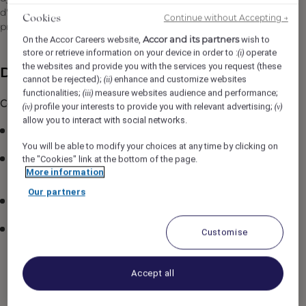
d'innovations dans un cadre qui vous amènera à
Continue without Accepting →
Cookies
propulser votre carrière.
Accor and its partners
On the Accor Careers website,
wish to
store or retrieve information on your device in order to :
operate
(i)
the websites and provide you with the services you request (these
Description du poste
cannot be rejected);
enhance and customize websites
(ii)
functionalities;
measure websites audience and performance;
(iii)
Ce que l'établissement vous offre :
profile your interests to provide you with relevant advertising;
(iv)
(v)
allow you to interact with social networks.
Salaire : 14,14 $/H
(salaire à pourboire).
You will be able to modify your choices at any time by clicking on
the "Cookies" link at the bottom of the page.
Avantages et taux réduits pour voyager
dans les
More information
hôtels Accor mondialement (plus de 5700 hôtels)!
Our partners
Accès gratuit
au centre sportif et piscine intérieure.
Programme d’aide aux employés
(PAE) offert
Customise
gratuitement, incluant :
Soutien en santé mentale
Accept all
Conseils juridiques et financiers