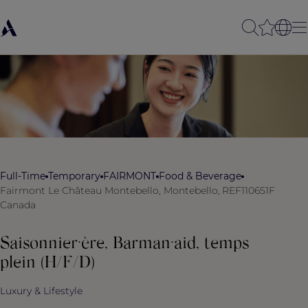
Full-Time
Temporary
FAIRMONT
Food & Beverage
Fairmont Le Château Montebello, Montebello,
REF110651F
Canada
Saisonnier·ère, Barman·aid, temps
plein (H/F/D)
Luxury & Lifestyle