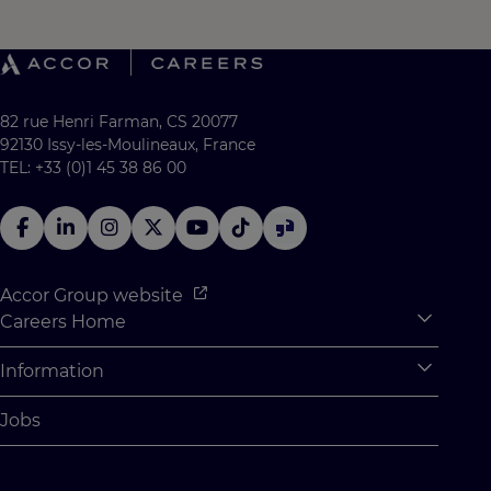
82 rue Henri Farman, CS 20077
92130 Issy-les-Moulineaux, France
TEL: +33 (0)1 45 38 86 00
Accor Group website
Careers Home
Expan
Accor Tech & Digital
Information
Expan
Why Join Accor
Personal Information
Jobs
Student Opportunities
Cookie Settings
Graduate Opportunites
Site Map