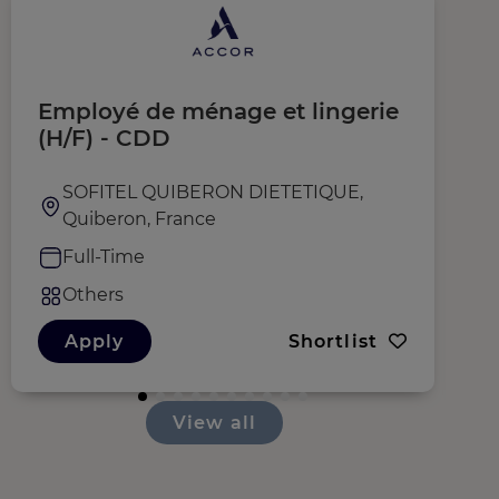
Employé de ménage et lingerie
E
(H/F) - CDD
SOFITEL QUIBERON DIETETIQUE,
Quiberon, France
Full-Time
Others
Apply
Shortlist
View all