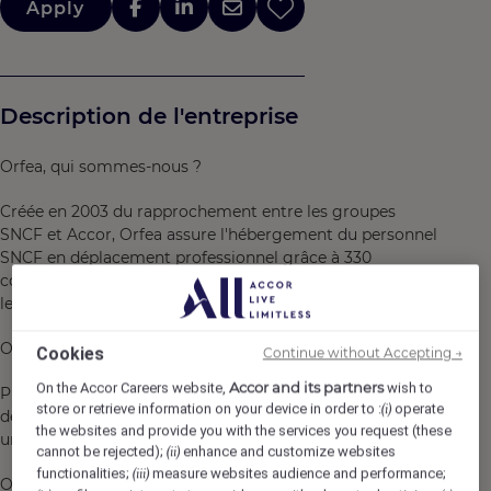
Apply
Description de l'entreprise
Orfea, qui sommes-nous ?
Créée en 2003 du rapprochement entre les groupes
SNCF et Accor, Orfea assure l'hébergement du personnel
SNCF en déplacement professionnel grâce à 330
collaborateurs exerçant leur métier avec passion sur tout
le territoire national.
Orfea, quelles sont nos missions ?
Cookies
Continue without Accepting →
Accor and its partners
On the Accor Careers website,
wish to
Proposer un hébergement sur-mesure au sein du réseau
store or retrieve information on your device in order to :
operate
(i)
des résidences Orfea et des prestataires hôteliers pour
the websites and provide you with the services you request (these
une activité d 1.3 million de nuitées/an.
cannot be rejected);
enhance and customize websites
(ii)
functionalities;
measure websites audience and performance;
(iii)
Offrir des solutions clef en main pour l'organisation de