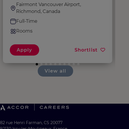
Fairmont Vancouver Airport,
Richmond, Canada
Full-Time
Rooms
Apply
Shortlist
View all
82 rue Henri Farman, CS 20077
92130 Issy-les-Moulineaux, France