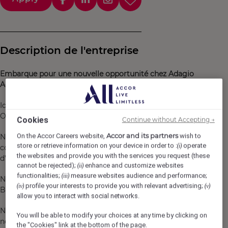
Description de l'entreprise
Embarque pour une nouvelle opportunité chez Adagio
Access Marseille Prado Perier
Idéalement situé sur le Prado et à proximité du stade
Orange Vélodrome et du Palais des Congrès
Cookies
Continue without Accepting →
Accor and its partners
On the Accor Careers website,
wish to
Notre Aparthotel dispose de 102 appartements
store or retrieve information on your device in order to :
operate
(i)
confortables et climatisés, tous meublés et équipés
the websites and provide you with the services you request (these
d'une cuisine.
cannot be rejected);
enhance and customize websites
(ii)
functionalities;
measure websites audience and performance;
(iii)
Nous attirons une clientèle locale et internationale
profile your interests to provide you with relevant advertising;
(iv)
(v)
Business & Loisir.
allow you to interact with social networks.
Notre équipe est polyvalente, engagée et composée de
You will be able to modify your choices at any time by clicking on
nombreuses personnalités épatantes!
the "Cookies" link at the bottom of the page.