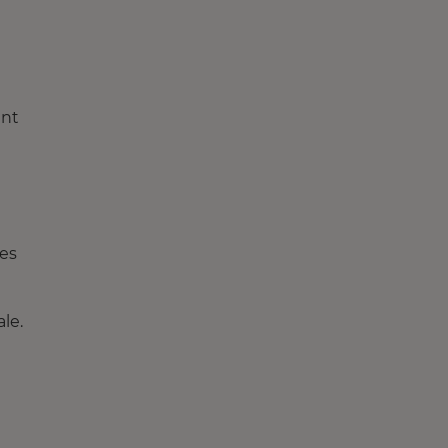
ant
ces
le.