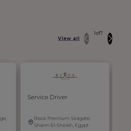
1
of
7
View all
Service Driver
Gro
(Ca
ge,
Rixos Premium Seagate,
H
Sharm El-Sheikh, Egypt
C