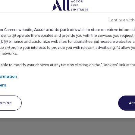
 Le Manoir Richelieu, La Malbaie, Canada
REF107566B
Continue with
ue du golf, août à
Accor and its partners
or Careers website,
wish to store or retrieve informat
rder to :
operate the websites and provide you with the services you request
(i)
d);
enhance and customize websites functionalities;
measure websites a
(ii)
(iii)
ce;
profile your interests to provide you with relevant advertising;
allow yo
(iv)
(v)
l networks.
 able to modify your choices at any time by clicking on the "Cookies" link at t
ormation
ers
tomise
Acc