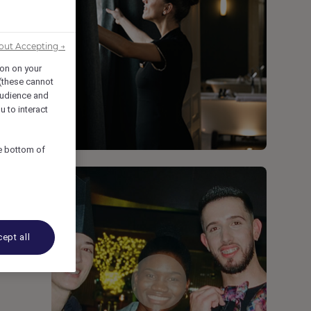
out Accepting →
ion on your
 (these cannot
udience and
u to interact
he bottom of
ept all