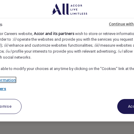
ne, Eindhoven, Netherlands
REF40310E
Continue with
s
acht receptionist
Accor and its partners
or Careers website,
wish to store or retrieve informati
rder to :
operate the websites and provide you with the services you request
(i)
d);
enhance and customize websites functionalities;
measure websites 
(ii)
(iii)
ce;
profile your interests to provide you with relevant advertising;
allow 
(iv)
(v)
th social networks.
 able to modify your choices at any time by clicking on the "Cookies" link at t
ormation
ers
tomise
Acc