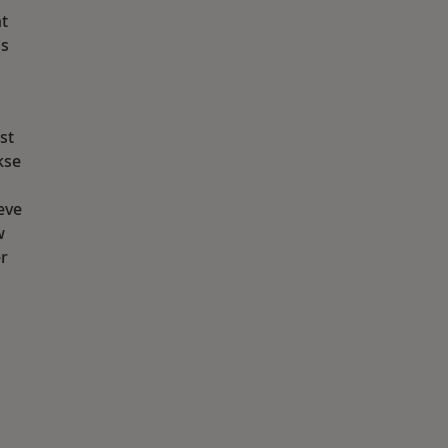
ht
ns
st
kse
eve
w
r