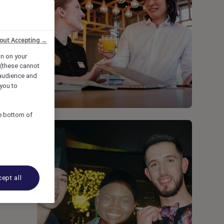
out Accepting →
on on your
 (these cannot
audience and
you to
he bottom of
ept all