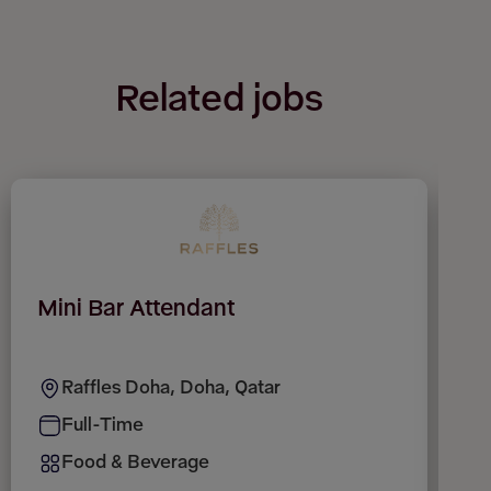
Related jobs
Mini Bar Attendant
W
Raffles Doha, Doha, Qatar
Full-Time
Food & Beverage