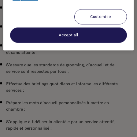
Prépare les arrivées des VIPs et transmet les demandes aux
services concernés ;
Customise
Vérifie que toutes les demandes clients soient satisfaites
avec efficacité ;
Accept all
S’assure que les clients reçoivent un service personnalisé
et sans attente ;
S’assure que les standards de grooming, d’accueil et de
service sont respectés par tous ;
Effectue des briefings quotidiens et informe les différents
services ;
Prépare les mots d’accueil personnalisés à mettre en
chambre ;
S’applique à fidéliser la clientèle par un service attentif,
rapide et personnalisé ;