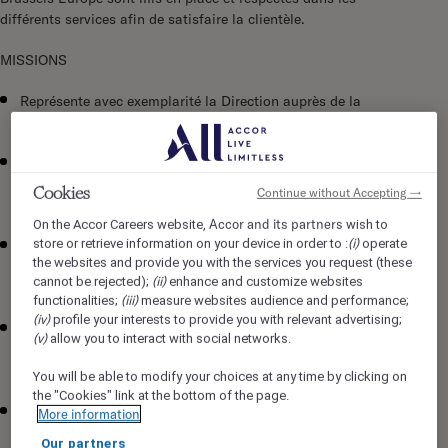
différents services afin de satisfaire la clientèle.
MISSIONS
Représente avec exemplarité la Direction auprès de la
clientèle et des différents services ;
S’assure de la satisfaction des clients à travers les
attentions promulguées par les différents services
Cookies
Continue without Accepting →
d’exploitation ;
Accor and its partners
On the Accor Careers website,
wish to
(i)
store or retrieve information on your device in order to :
operate
Communique, anticipe et coordonne avec les différents
the websites and provide you with the services you request (these
services sur l’activité journalière : VIPs, clients habitués,
(ii)
cannot be rejected);
enhance and customize websites
événement banquet, commercial et presse, groupe …
(iii)
functionalities;
measure websites audience and performance;
(iv)
profile your interests to provide you with relevant advertising;
Vérifie l’attribution des produits d’accueils et de la bonne
(v)
allow you to interact with social networks.
application des programmes de fidélité : VIP, clients
habitués, direction…
You will be able to modify your choices at any time by clicking on
the "Cookies" link at the bottom of the page.
Organise et suit le séjour des clients en relation avec les
More information
différents services de l’établissement ;
Our partners