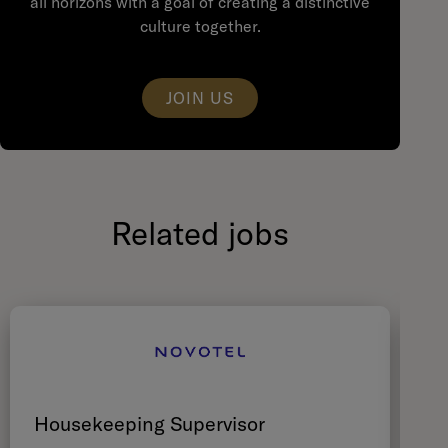
all horizons with a goal of creating a distinctive
culture together.
JOIN US
Related jobs
Housekeeping Supervisor
H