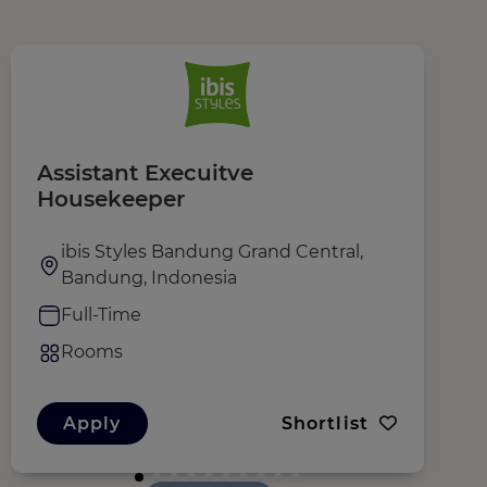
Assistant Execuitve
P
Housekeeper
ibis Styles Bandung Grand Central,
Bandung, Indonesia
Full-Time
Rooms
Apply
Shortlist