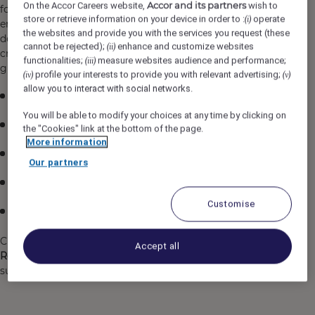
Accor and its partners
On the Accor Careers website,
wish to
forêt de Rambouillet dans la Vallée de Chevreuse. Abbaye
store or retrieve information on your device in order to :
operate
(i)
entame désormais, avec Paris Society, une nouvelle page
the websites and provide you with the services you request (these
de son histoire, prête à rayonner à travers le monde et
cannot be rejected);
enhance and customize websites
(ii)
crée ainsi une nouvelle signature hôtelière s’illustrant
functionalities;
measure websites audience and performance;
(iii)
grâce à des prestations uniques telles que
profile your interests to provide you with relevant advertising;
(iv)
(v)
allow you to interact with social networks.
144 chambres présentes sur 3 bâtisses
You will be able to modify your choices at any time by clicking on
4 restaurants et 2 bars
the "Cookies" link at the bottom of the page.
More information
des espaces séminaires
Our partners
un Spa et des espaces bien-être
Customise
un éventail d’activités
C'est dans ce contexte que nous recherchons
un.e Guest
Accept all
Relation H/F,
à ce poste vos missions seront les
suivantes.