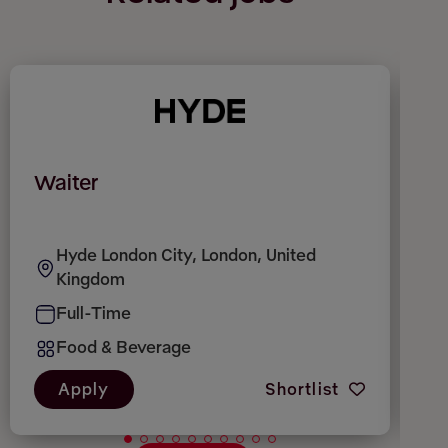
Waiter
R
Hyde London City, London, United
Kingdom
Full-Time
Food & Beverage
Apply
Shortlist