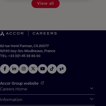
View all
82 rue Henri Farman, CS 20077
92130 Issy-les-Moulineaux, France
TEL: +33 (0)1 45 38 86 00
Accor Group website
Careers Home
Expan
Accor Tech & Digital
Information
Expan
Why Join Accor