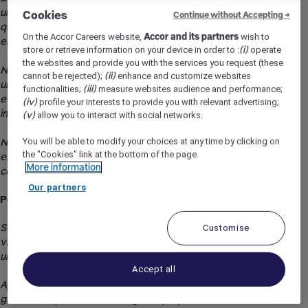
um e respeitar suas diferenças, priorizando apenas
Cookies
Continue without Accepting →
qualidades e habilidades na ampliação de oportunidades de
On the Accor Careers website,
Accor and its partners
wish to
emprego e desenvolvimento.
store or retrieve information on your device in order to :
(i)
operate
the websites and provide you with the services you request (these
Nossa ambição é proporcionar emprego com propósito, e
cannot be rejected);
(ii)
enhance and customize websites
uma cultura acolhedora, excelentes condições de trabalho
functionalities;
(iii)
measure websites audience and performance;
e promover o desenvolvimento de todas as pessoas,
(iv)
profile your interests to provide you with relevant advertising;
incluindo as pessoas com deficiência.
(v)
allow you to interact with social networks.
You will be able to modify your choices at any time by clicking on
Não hesite em nos informar de quaisquer necessidades
the "Cookies" link at the bottom of the page.
específicas que possa ter para que possamos levá-las em
More information
consideração.
Our partners
Por que trabalhar para a Accor?
Somos muito mais do que um líder mundial. Sejam bem-
Customise
vindos como você é e você poderá encontrar um trabalho e
uma marca que correspondam à sua personalidade.
Accept all
Apoiamos você a crescer e aprender todos os dias,
garantindo que o trabalho traga um propósito à sua vida,