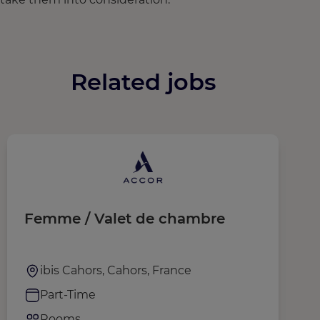
Related jobs
Femme / Valet de chambre
F
ibis Cahors, Cahors, France
Part-Time
Rooms