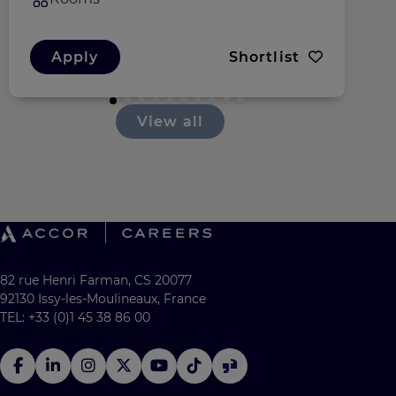
Apply
Shortlist
View all
82 rue Henri Farman, CS 20077
92130 Issy-les-Moulineaux, France
TEL: +33 (0)1 45 38 86 00