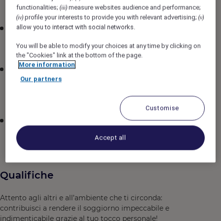
functionalities;
measure websites audience and performance;
(iii)
affiancamento al front office
profile your interests to provide you with relevant advertising;
(iv)
(v)
allow you to interact with social networks.
Anticipare le esigenze degli ospiti e gestire le loro
richieste prima, durante e successivamente il
You will be able to modify your choices at any time by clicking on
soggiorno
the "Cookies" link at the bottom of the page.
More information
Avere una conoscenza completa dell’hotel, inclusi le
Our partners
tipologie di camere, le relative caratteristiche e i
servizi, le tariffe, i punti ristoro (F&B) e le promozioni,
ecc.
Customise
Lo stage è sempre affiancato da un receptionist di
ruolo al fine di essere guidato nella sua formazione
Accept all
operativa.
Qualifiche
Attento agli altri e all’ambiente che ti circonda:
contribuisci a rendere il soggiorno impeccabile e
indimenticabile grazie al tuo tocco personale!