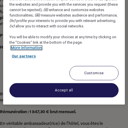
the websites and provide you with the services you request (these
confortables, l’hôtel ibis Beauvais recherche son/sa
cannot be rejected);
(ii)
enhance and customize websites
futur(e)
Réceptionniste Polyvalent(e) (H/F)
en
CDI – Temps
functionalities;
(iii)
measure websites audience and performance;
plein (35h/semaine)
pour rejoindre une équipe dynamique
(iv)
profile your interests to provide you with relevant advertising;
et engagée.
(v)
allow you to interact with social networks.
Poste à pourvoir immédiatement.
You will be able to modify your choices at any time by clicking on
the "Cookies" link at the bottom of the page.
Horaires en rotation :
More information
Our partners
7h00 – 15h15
15h00 – 23h15
Customise
23h15 – 7h00
Accept all
Roulement de 2 ou 3 jours de repos par semaine (une
semaine sur deux).
Rémunération : 1 847,30 € brut mensuel.
En véritable ambassadeur(rice) de l’hôtel, vous êtes le