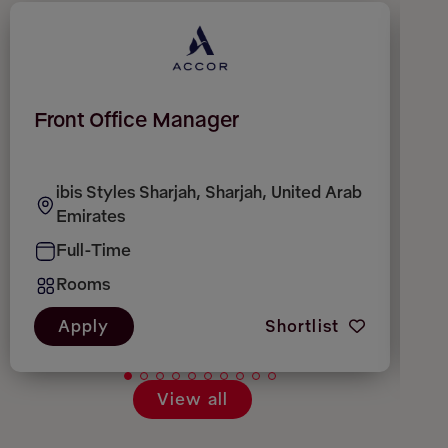
Front Office Manager
R
ibis Styles Sharjah, Sharjah, United Arab
Emirates
Full-Time
Rooms
Apply
Shortlist
View all