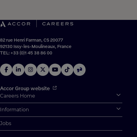
82 rue Henri Farman, CS 20077
92130 Issy-les-Moulineaux, France
TEL: +33 (0)1 45 38 86 00
Accor Group website
Careers Home
Expan
Accor Tech & Digital
Information
Expan
Why Join Accor
Personal Information
Jobs
Student Opportunities
Cookie Settings
Graduate Opportunites