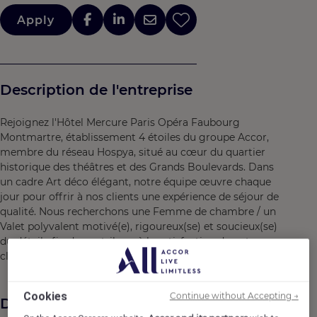
Apply
Description de l'entreprise
Rejoignez l'Hôtel Mercure Paris Opéra Faubourg
Montmartre, établissement 4 étoiles du groupe Accor,
membre du réseau Hospya, situé au cœur du quartier
historique des théâtres et des Grands Boulevards. Dans
un cadre Art déco élégant, notre équipe œuvre chaque
jour pour offrir à nos clients une expérience de séjour de
qualité. Nous recherchons une Femme de chambre / un
Valet polyvalent motivé(e), rigoureux(se) et soucieux(se)
du détail afin de contribuer à la satisfaction de notre
clientèle.
Cookies
Continue without Accepting →
Description du poste