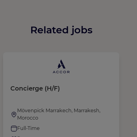
Related jobs
Concierge (H/F)
V
A
Mövenpick Marrakech, Marrakesh,
Morocco
Full-Time