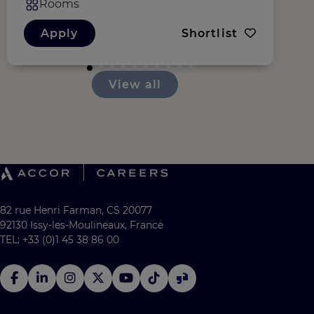
Rooms
Apply
Shortlist
View all
82 rue Henri Farman, CS 20077
92130 Issy-les-Moulineaux, France
TEL: +33 (0)1 45 38 86 00