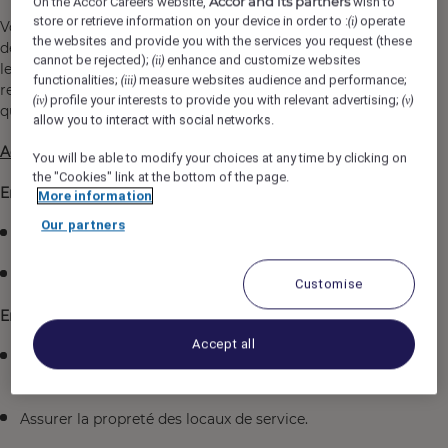
Accor and its partners
On the Accor Careers website,
wish to
store or retrieve information on your device in order to :
operate
(i)
Vous assurez la propreté, l'entretien et la remise en état
the websites and provide you with the services you request (these
des chambres, et des parties communes afin de garantir
cannot be rejected);
enhance and customize websites
(ii)
le confort et la satisfaction de la clientèle, tout en
functionalities;
measure websites audience and performance;
(iii)
respectant les normes d'hygiène, de sécurité et de
profile your interests to provide you with relevant advertising;
(iv)
(v)
qualité de l'établissement.
allow you to interact with social networks.
Activités principales
You will be able to modify your choices at any time by clicking on
the "Cookies" link at the bottom of the page.
Entretien des chambres
More information
Our partners
Nettoyage quotidien et remise en état des chambres.
Vérifier le bon fonctionnement des équipements.
Customise
Entretien des parties communes
Accept all
Nettoyer les couloirs, hall, escaliers, ascenseur et
espaces communs.
Assurer la propreté des locaux de service.