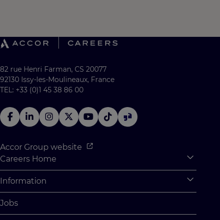
82 rue Henri Farman, CS 20077
92130 Issy-les-Moulineaux, France
TEL: +33 (0)1 45 38 86 00
Accor Group website
Careers Home
Expan
Accor Tech & Digital
Information
Expan
Why Join Accor
Personal Information
Jobs
Student Opportunities
Cookie Settings