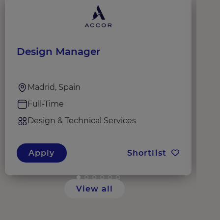
Design Manager
A
Madrid, Spain
Full-Time
Design & Technical Services
Apply
Shortlist
View all