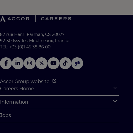
82 rue Henri Farman, CS 20077
92130 Issy-les-Moulineaux, France
TEL: +33 (0)1 45 38 86 00
Accor Group website
Careers Home
Expan
Accor Tech & Digital
Information
Expan
Why Join Accor
Personal Information
Jobs
Student Opportunities
Cookie Settings
Graduate Opportunites
Site Map