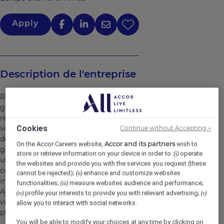
Apply
Description de l'entreprise
Rejoignez un hôtel membre du réseau Accor, dont le
groupe réunit plus de 45 marques, 5 500 hôtels, 10 000
restaurants et destinations lifestyle. Ici, nous croyons en
Cookies
vous et en ce que vous apportez. Les opportunités de
Continue without Accepting →
développement et d'évolution sont nombreuses. Chaque
Accor and its partners
On the Accor Careers website,
wish to
geste, chaque sourire, chaque action, contribuent à créer
store or retrieve information on your device in order to :
operate
(i)
un impact positif et mémorable pour nos clients, nos
the websites and provide you with the services you request (these
collègues et aussi pour notre planète. Ensemble, nous
cannot be rejected);
enhance and customize websites
(ii)
incarnons la vision de l’hospitalité responsable.
functionalities;
measure websites audience and performance;
(iii)
Ayez l’opportunité de devenir un Heartist®, et laissez
profile your interests to provide you with relevant advertising;
(iv)
(v)
votre coeur vous guider dans ce monde où la vie bat
allow you to interact with social networks.
plus fort.
You will be able to modify your choices at any time by clicking on