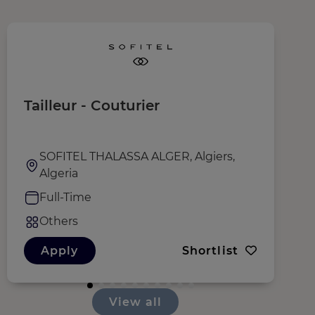
Tailleur - Couturier
R
SOFITEL THALASSA ALGER, Algiers,
Algeria
Full-Time
Others
Apply
Shortlist
View all