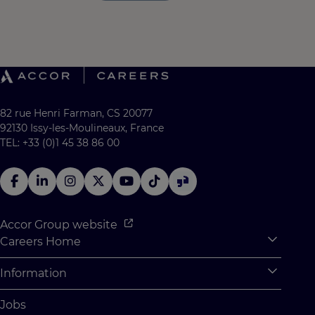
82 rue Henri Farman, CS 20077
92130 Issy-les-Moulineaux, France
TEL: +33 (0)1 45 38 86 00
Accor Group website
Careers Home
Expan
Accor Tech & Digital
Information
Expan
Why Join Accor
Personal Information
Jobs
Student Opportunities