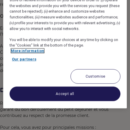
(i)
réunions et de séminaires.
the websites and provide you with the services you request (these
cannot be rejected);
enhance and customize websites
(ii)
Orfea, quelles sont nos valeurs ?
functionalities;
measure websites audience and performance;
(iii)
profile your interests to provide you with relevant advertising;
(iv)
(v)
Engagement, coopération, satisfaction client, sens de
allow you to interact with social networks.
l’hospitalité.
You will be able to modify your choices at any time by clicking on
the "Cookies" link at the bottom of the page.
Au-delà de l’exigence sur les fondamentaux Accueil,
More information
Confort, Propreté, Orfea s’assure du développement des
compétences de ses collaborateurs, en proposant des
Our partners
parcours formation adaptés et sur-mesure aux besoins
des équipes.
Customise
Description du poste
Accept all
Rattaché(e) au Directeur de Résidence, vous êtes le
garant du bon déroulement du petit déjeuner et vous
contribuez au respect de la promesse client.
Pour cela, vous avez pour principales missions :