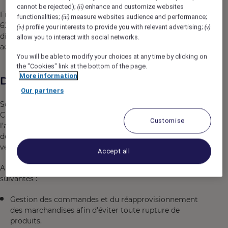
cannot be rejected);
enhance and customize websites
(ii)
Filiale à 100% du groupe ENNISMORE, elle-même filiale à
functionalities;
measure websites audience and performance;
(iii)
62% du groupe ACCOR, Paris Society fait partie de la
profile your interests to provide you with relevant advertising;
(iv)
(v)
division Luxury & Lifestyle du groupe Accor et
allow you to interact with social networks.
accompagne la croissance de ce pôle.
You will be able to modify your choices at any time by clicking on
the "Cookies" link at the bottom of the page.
More information
Description du poste
Our partners
Sous la responsabilité du Directeur d'Exploitation et du
Chef, vos missions au quotidien seront d'assurer
Customise
l’approvisionnement, la gestion physique et comptable
des stocks de l’établissement : commande, réception et
vérification de la conformité.
Accept all
A ce titre vos principales responsabilités sont les
suivantes :
Gestion des commandes et du réapprovisionnement
des marchandises afin d'éviter toute rupture de
produits.