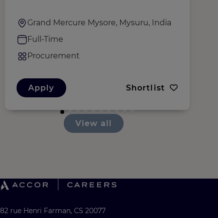
Grand Mercure Mysore, Mysuru, India
Full-Time
Procurement
Apply
Shortlist
View all
82 rue Henri Farman, CS 20077