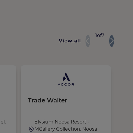
1
of
7
View all
Trade Waiter
Hos
Day
el,
Elysium Noosa Resort -
S
MGallery Collection, Noosa
D