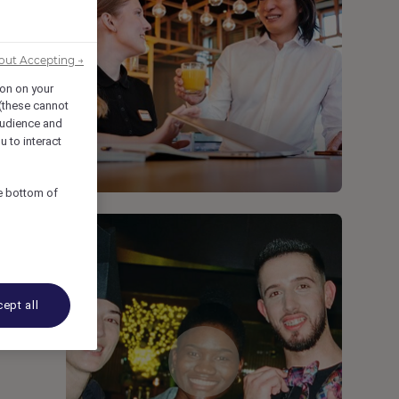
out Accepting →
ion on your
 (these cannot
udience and
u to interact
he bottom of
ept all