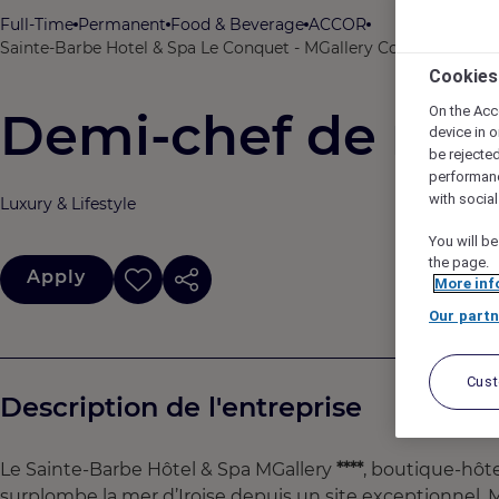
Full-Time
Permanent
Food & Beverage
ACCOR
Sainte-Barbe Hotel & Spa Le Conquet - MGallery Collection, Le 
Cookies
On the Acc
Demi-chef de rang
device in o
be rejecte
performan
with socia
Luxury & Lifestyle
You will be
the page.
Apply
More inf
Our partn
Cus
Description de l'entreprise
Le Sainte-Barbe Hôtel & Spa MGallery
****
, boutique-hôt
surplombe la mer d’Iroise depuis un site exceptionnel.
M