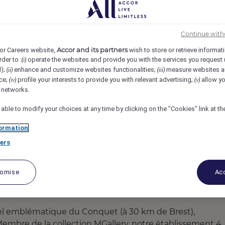
Conquet, France
REF86484Y
Continue with
Accor and its partners
or Careers website,
wish to store or retrieve informat
 (H/F/X)
rder to :
operate the websites and provide you with the services you request
(i)
d);
enhance and customize websites functionalities;
measure websites a
(ii)
(iii)
ce;
profile your interests to provide you with relevant advertising;
allow yo
(iv)
(v)
l networks.
 able to modify your choices at any time by clicking on the "Cookies" link at t
ormation
ers
tomise
Acc
el emblématique du Conquet (à 30 km de Brest),
embre de la collection MGallery, notre établissement 4