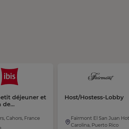
etit déjeuner et
Host/Hostess-Lobby
n de
ises (H/F)
rs, Cahors, France
Fairmont El San Juan Hot
Carolina, Puerto Rico
e